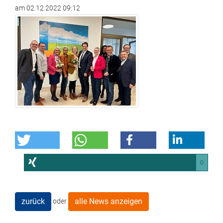
am
02.12.2022 09:12
0
zurück
alle News anzeigen
oder