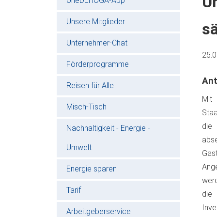
U
oneDEHOGA-App
Unsere Mitglieder
s
Unternehmer-Chat
25.
Förderprogramme
Ant
Reisen für Alle
Mit
Misch-Tisch
Staa
die
Nachhaltigkeit - Energie -
abs
Umwelt
Gast
Ang
Energie sparen
werd
Tarif
die
Inve
Arbeitgeberservice