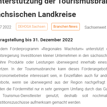
nterstützung der Tourismusbra
ächsischen Landkreise
DEHOGA Sachsen
Branchen News
07.2022
Sachsenweit
ragstellung bis 31. Dezember 2022
 dem Förderprogramm »Regionales Wachstum« unterstützt 
tsregierung Investitionen kleiner Unternehmen in den sächsisc
 ihre Produkte oder Leistungen überwiegend innerhalb eine
etzen. In der Tourismusbranche kann dieses Förderangebot
ronomiebetriebe interessant sein, in Einzelfällen auch für and
ebote, wenn sie überwiegend aus der Region nachgefragt 
en die Fördermittel nur in sehr geringem Umfang durch das 
 Tourismus-Dienstleister genutzt, deshalb soll nochm
stitionszuschüsse aufmerksam gemacht werden.