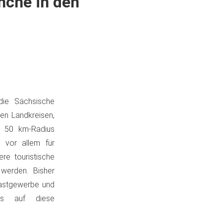
nche in den
die Sächsische
hen Landkreisen,
s 50 km-Radius
 vor allem für
ere touristische
werden. Bisher
Gastgewerbe und
als auf diese