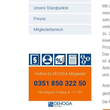
Mit 
Unsere Standpunkte
werd
Presse
sein
verb
Mitgliederbereich
zu 
inn
Proz
Das 
ist 
Antr
Hotline für DEHOGA-Mitglieder
und 
0351 850 322 50
Ant
Montag bis Freitag: 8 - 17 Uhr
gest
Die 