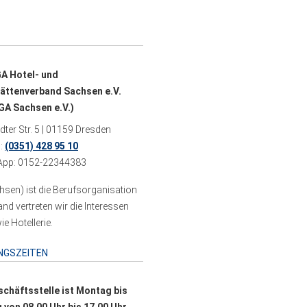
A Hotel- und
ättenverband Sachsen e.V.
A Sachsen e.V.)
ter Str. 5 | 01159 Dresden
n:
(0351) 428 95 10
pp: 0152-22344383
sen) ist die Berufsorganisation
 vertreten wir die Interessen
e Hotellerie.
NGSZEITEN
schäftsstelle ist Montag bis
g von 08.00 Uhr bis 17.00 Uhr