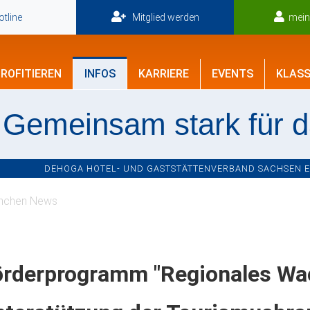
tline
Mitglied werden
mei
ROFITIEREN
INFOS
KARRIERE
EVENTS
KLASS
Gemeinsam stark für 
DEHOGA HOTEL- UND GASTSTÄTTENVERBAND SACHSEN E.V
nchen News
örderprogramm "Regionales Wa