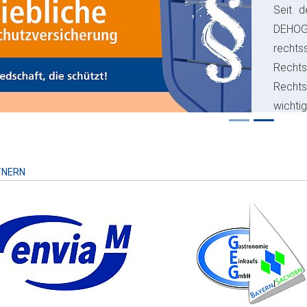
Seit d
ious
DEHO
rechts
Rechts
Recht
wichti
Risiko
TNERN