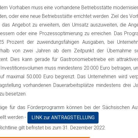
dem Vorhaben muss eine vorhandene Betriebsstätte modernisiert
en, oder eine neue Betriebsstätte errichtet werden. Ziel des V
, das Angebot zu erweitern, den Umsatz auszuweiten, die Ange
essern oder eine Prozessoptimierung zu erreichen. Das Progr
25 Prozent der zuwendungsfähigen Ausgaben, bei Unterneh
erhalb von zwei Jahren ab dem Zeitpunkt der Übernahme s
ent. Dies kann gerade für Gastronomiebetriebe ein attraktive
Investitionsvolumen muss mindestens 20.000 Euro betragen, u
auf maximal 50.000 Euro begrenzt. Das Unternehmen wird verpfl
agstellung vorhandenen Dauerarbeitsplätze mindestens drei Ja
zu besetzen.
räge für das Förderprogramm können bei der Sächsischen Au
ellt werden -
LINK zur ANTRAGSTELLUNG
Richtlinie gilt befristet bis zum 31. Dezember 2022.