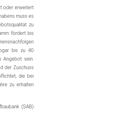
 oder erweitert
orhabens muss es
botsqualität zu
amm fördert bis
mensnachfolgen
ogar bis zu 40
s Angebot sein.
nd der Zuschuss
ichtet, die bei
hre zu erhalten
fbaubank (SAB)