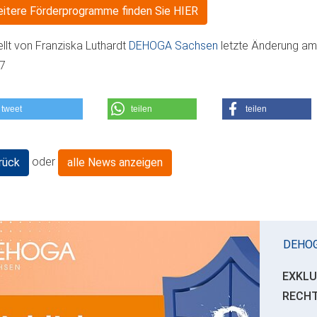
itere Förderprogramme finden Sie HIER
ellt von
Franziska Luthardt
DEHOGA Sachsen
letzte Änderung a
07
tweet
teilen
teilen
oder
rück
alle News anzeigen
DEHO
EXKLU
RECH