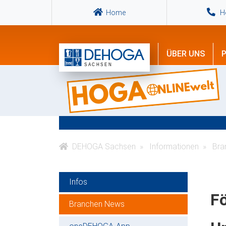
Home
Ho
ÜBER UNS
P
DEHOGA Sachsen
Informationen
Bra
Infos
F
Branchen News