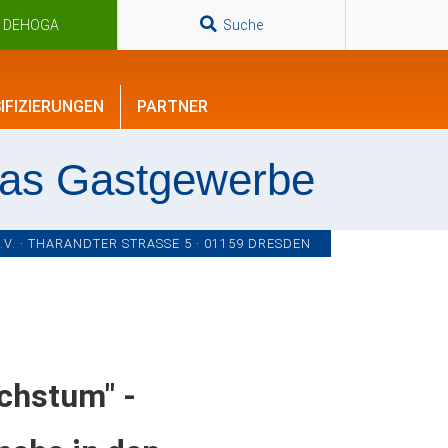
n DEHOGA
Suche
IFIZIERUNGEN
PARTNER
das Gastgewerbe
. · THARANDTER STRASSE 5 · 01159 DRESDEN
chstum" -