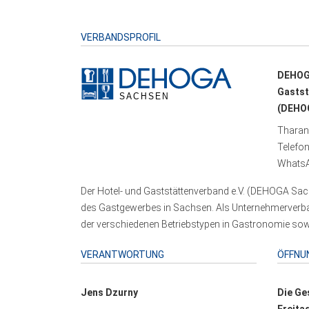
VERBANDSPROFIL
DEHOG
Gastst
(DEHOG
Tharand
Telefo
WhatsA
Der Hotel- und Gaststättenverband e.V. (DEHOGA Sach
des Gastgewerbes in Sachsen. Als Unternehmerverband
der verschiedenen Betriebstypen in Gastronomie sowi
VERANTWORTUNG
ÖFFNU
Jens Dzurny
Die Ge
Freita