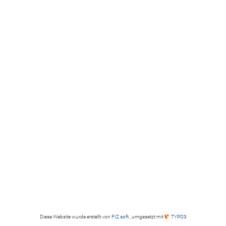
Diese Website wurde erstellt von
FIZ soft
, umgesetzt mit
TYPO3