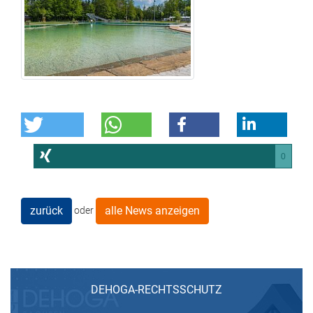
0
zurück
alle News anzeigen
oder
DEHOGA-RECHTSSCHUTZ