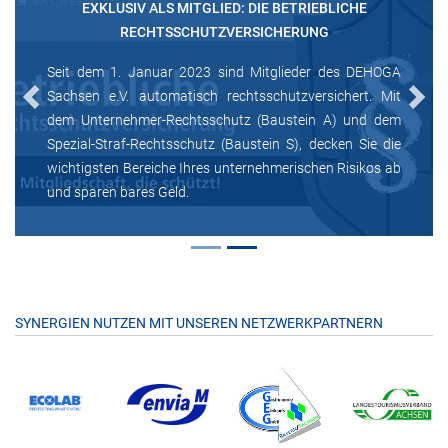
EXKLUSIV ALS MITGLIED: DIE BETRIEBLICHE
RECHTSSCHUTZVERSICHERUNG
Seit dem 1. Januar 2023 sind Mitglieder des DEHOGA
Sachsen e.V. automatisch rechtsschutzversichert. Mit
Previous
Next
dem Unternehmer-Rechtsschutz (Baustein A) und dem
Spezial-Straf-Rechtsschutz (Baustein S), decken Sie die
wichtigsten Bereiche Ihres unternehmerischen Risikos ab
und sparen bares Geld.
SYNERGIEN NUTZEN MIT UNSEREN NETZWERKPARTNERN