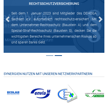
RECHTSSCHUTZVERSICHERUNG
Seit dem 1. Januar 2023 sind Mitglieder des DEHOGA
Sachsen e.V. automatisch rechtsschutzversichert. Mit
Previous
Next
dem Unternehmer-Rechtsschutz (Baustein A) und dem
Spezial-Straf-Rechtsschutz (Baustein S), decken Sie die
wichtigsten Bereiche Ihres unternehmerischen Risikos ab
und sparen bares Geld.
SYNERGIEN NUTZEN MIT UNSEREN NETZWERKPARTNERN