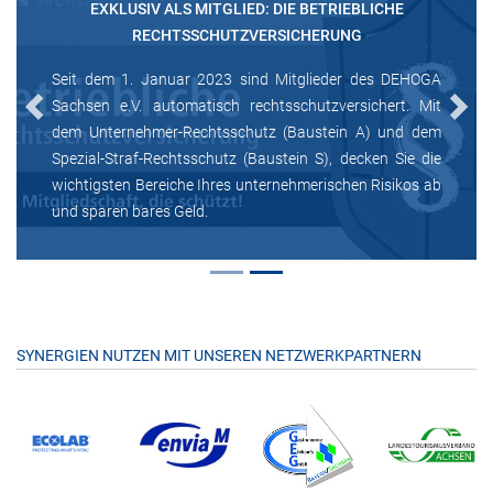
EXKLUSIV ALS MITGLIED: DIE BETRIEBLICHE
RECHTSSCHUTZVERSICHERUNG
Seit dem 1. Januar 2023 sind Mitglieder des DEHOGA
Sachsen e.V. automatisch rechtsschutzversichert. Mit
Previous
Next
dem Unternehmer-Rechtsschutz (Baustein A) und dem
Spezial-Straf-Rechtsschutz (Baustein S), decken Sie die
wichtigsten Bereiche Ihres unternehmerischen Risikos ab
und sparen bares Geld.
SYNERGIEN NUTZEN MIT UNSEREN NETZWERKPARTNERN