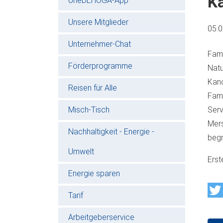
K
oneDEHOGA-App
Unsere Mitglieder
05.
Unternehmer-Chat
Fami
Förderprogramme
Natu
Kano
Reisen für Alle
Fami
Misch-Tisch
Serv
Mers
Nachhaltigkeit - Energie -
begr
Umwelt
Erst
Energie sparen
Tarif
Arbeitgeberservice