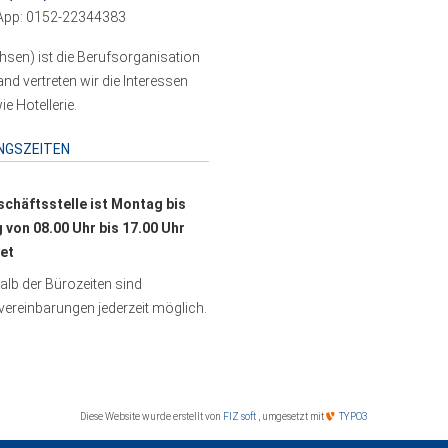
pp: 0152-22344383
sen) ist die Berufsorganisation
 vertreten wir die Interessen
e Hotellerie.
NGSZEITEN
schäftsstelle ist Montag bis
g von 08.00 Uhr bis 17.00 Uhr
et
lb der Bürozeiten sind
ereinbarungen jederzeit möglich.
Diese Website wurde erstellt von
FIZ soft
, umgesetzt mit
TYPO3