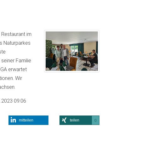
s Restaurant im
es Naturparkes
ste
 seiner Familie
OGA erwartet
ionen. Wir
achsen.
.2023 09:06
mitteilen
teilen
0