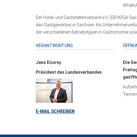
WhatsA
Der Hotel- und Gaststättenverband e.V. (DEHOGA Sach
des Gastgewerbes in Sachsen. Als Unternehmerverband
der verschiedenen Betriebstypen in Gastronomie sowi
VERANTWORTUNG
ÖFFNU
Jens Dzurny
Die Ge
Freita
Präsident des Landesverbandes
geöffn
Außerha
Terminv
E-MAIL SCHREIBEN