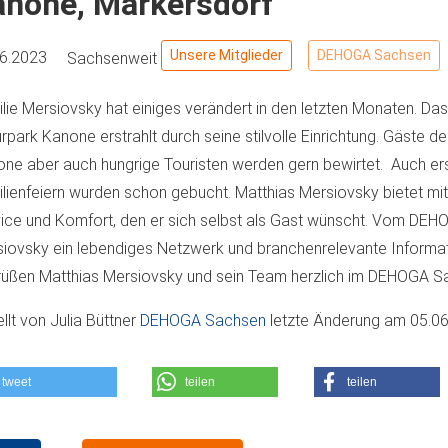
anone, Markersdorf
Unsere Mitglieder
DEHOGA Sachsen
06.2023
Sachsenweit
lie Mersiovsky hat einiges verändert in den letzten Monaten. Da
rpark Kanone erstrahlt durch seine stilvolle Einrichtung. Gäste d
ne aber auch hungrige Touristen werden gern bewirtet. Auch er
lienfeiern wurden schon gebucht. Matthias Mersiovsky bietet mit
ice und Komfort, den er sich selbst als Gast wünscht. Vom DEH
iovsky ein lebendiges Netzwerk und branchenrelevante Informat
üßen Matthias Mersiovsky und sein Team herzlich im DEHOGA S
ellt von
Julia Büttner
DEHOGA Sachsen
letzte Änderung am
05.06
tweet
teilen
teilen