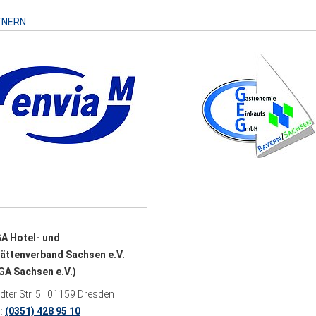
TNERN
A Hotel- und
ättenverband Sachsen e.V.
A Sachsen e.V.)
ter Str. 5 | 01159 Dresden
n:
(0351) 428 95 10