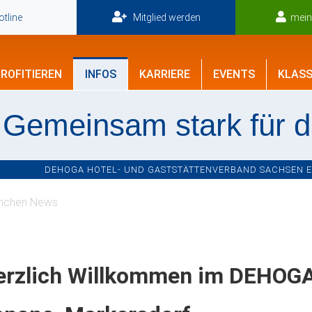
tline
Mitglied werden
mei
ROFITIEREN
INFOS
KARRIERE
EVENTS
KLASS
Gemeinsam stark für 
DEHOGA HOTEL- UND GASTSTÄTTENVERBAND SACHSEN E.V
nchen News
erzlich Willkommen im DEHOGA