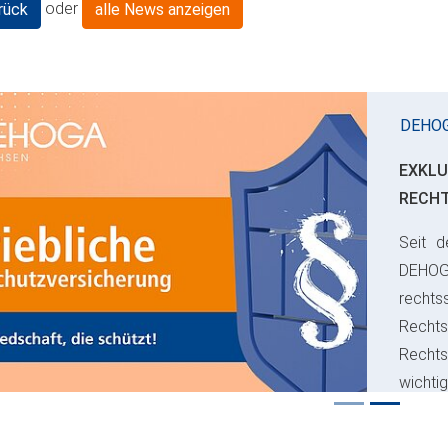
oder
rück
alle News anzeigen
DEHO
EXKLU
RECH
Seit d
ious
DEHO
rechts
Rechts
Recht
wichti
Risiko