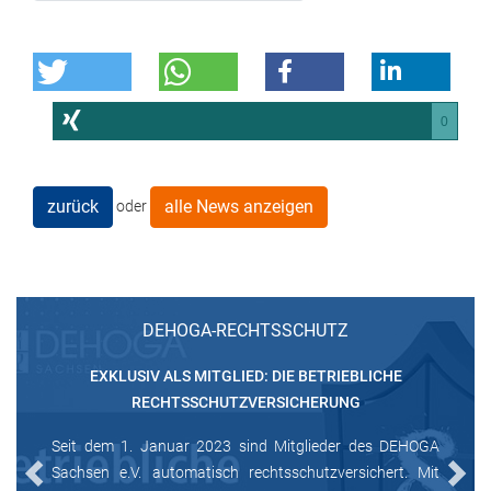
0
zurück
alle News anzeigen
oder
DEHOGA-RECHTSSCHUTZ
EXKLUSIV ALS MITGLIED: DIE BETRIEBLICHE
RECHTSSCHUTZVERSICHERUNG
Seit dem 1. Januar 2023 sind Mitglieder des DEHOGA
Sachsen e.V. automatisch rechtsschutzversichert. Mit
Previous
Next