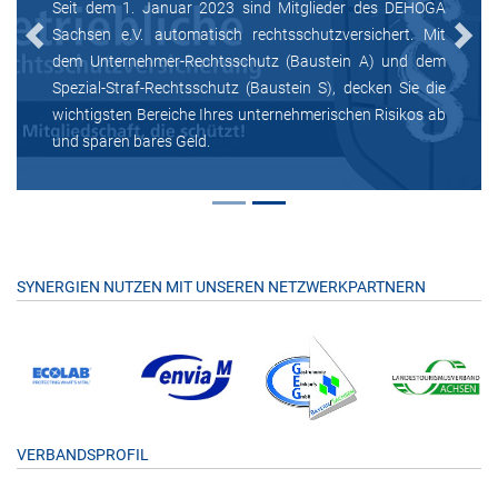
Seit dem 1. Januar 2023 sind Mitglieder des DEHOGA
Sachsen e.V. automatisch rechtsschutzversichert. Mit
Previous
Next
dem Unternehmer-Rechtsschutz (Baustein A) und dem
Spezial-Straf-Rechtsschutz (Baustein S), decken Sie die
wichtigsten Bereiche Ihres unternehmerischen Risikos ab
und sparen bares Geld.
SYNERGIEN NUTZEN MIT UNSEREN NETZWERKPARTNERN
VERBANDSPROFIL