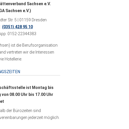
ättenverband Sachsen e.V.
A Sachsen e.V.)
ter Str. 5 | 01159 Dresden
n:
(0351) 428 95 10
pp: 0152-22344383
sen) ist die Berufsorganisation
 vertreten wir die Interessen
e Hotellerie.
NGSZEITEN
schäftsstelle ist Montag bis
g von 08.00 Uhr bis 17.00 Uhr
et
lb der Bürozeiten sind
ereinbarungen jederzeit möglich.