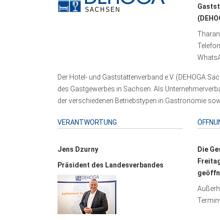
Gastst
(DEHOG
Tharand
Telefo
WhatsA
Der Hotel- und Gaststättenverband e.V. (DEHOGA Sach
des Gastgewerbes in Sachsen. Als Unternehmerverband
der verschiedenen Betriebstypen in Gastronomie sowi
VERANTWORTUNG
ÖFFNU
Jens Dzurny
Die Ge
Freita
Präsident des Landesverbandes
geöffn
Außerha
Terminv