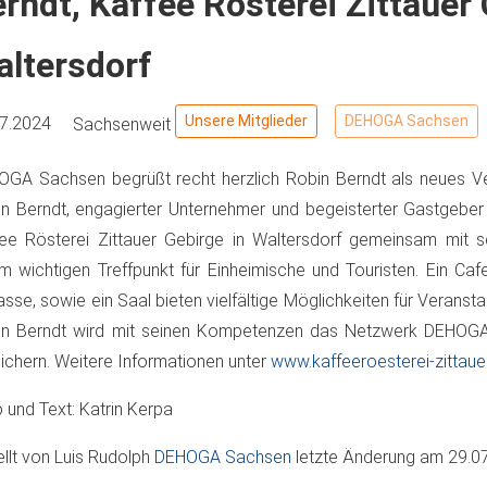
rndt, Kaffee Rösterei Zittauer 
altersdorf
Unsere Mitglieder
DEHOGA Sachsen
07.2024
Sachsenweit
GA Sachsen begrüßt recht herzlich Robin Berndt als neues Ve
n Berndt, engagierter Unternehmer und begeisterter Gastgeber 
ee Rösterei Zittauer Gebirge in Waltersdorf gemeinsam mit
m wichtigen Treffpunkt für Einheimische und Touristen. Ein Caf
asse, sowie ein Saal bieten vielfältige Möglichkeiten für Veranstal
in Berndt wird mit seinen Kompetenzen das Netzwerk DEHOGA
ichern. Weitere Informationen unter
www.kaffeeroesterei-zittaue
 und Text: Katrin Kerpa
ellt von
Luis Rudolph
DEHOGA Sachsen
letzte Änderung am
29.0