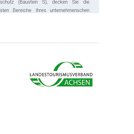
sschutz (Baustein S), decken Sie die
gsten Bereiche Ihres unternehmerischen
s ab und sparen bares Geld.