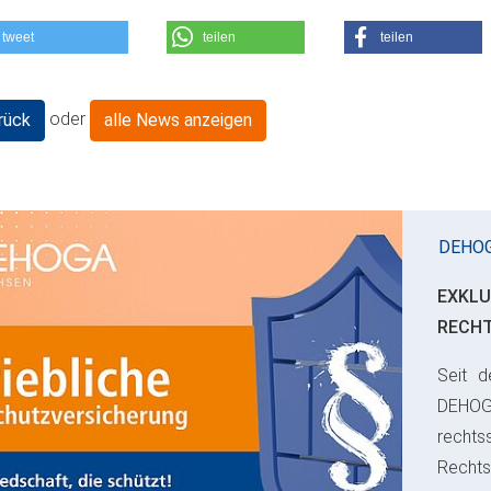
tweet
teilen
teilen
oder
rück
alle News anzeigen
DEHO
EXKLU
RECH
Seit d
ious
DEHO
rechts
Rechts