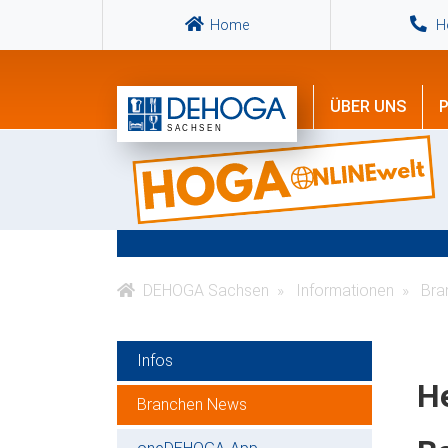
Home
Ho
ÜBER UNS
P
DEHOGA Sachsen
Informationen
Bra
Infos
H
Branchen News