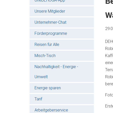
Be
oneDEHOGA-App
Unsere Mitglieder
W
Unternehmer-Chat
29.
Förderprogramme
DEHO
Reisen für Alle
Robi
Misch-Tisch
Kaff
eine
Nachhaltigkeit - Energie -
Terr
Umwelt
Rob
bere
Energie sparen
Foto
Tarif
Erst
Arbeitgeberservice