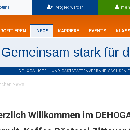
tline
Mitglied werden
mei
ROFITIEREN
INFOS
KARRIERE
EVENTS
KLASS
Gemeinsam stark für 
DEHOGA HOTEL- UND GASTSTÄTTENVERBAND SACHSEN E.V
nchen News
erzlich Willkommen im DEHOGA