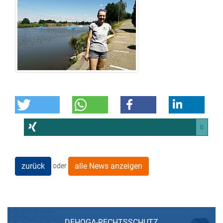
0
zurück
alle News anzeigen
oder
DEHOGA-RECHTSSCHUTZ