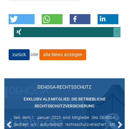
0
zurück
alle News anzeigen
oder
DEHOGA-RECHTSSCHUTZ
EXKLUSIV ALS MITGLIED: DIE BETRIEBLICHE
RECHTSSCHUTZVERSICHERUNG
Seit dem 1. Januar 2023 sind Mitglieder des DEHOGA
Sachsen e.V. automatisch rechtsschutzversichert. Mit
Previous
Next