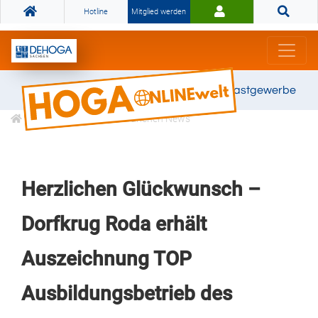
Hotline
Mitglied werden
Gemeinsam stark für das Gastgewerbe
Informationen
Branchen News
Herzlichen Glückwunsch –
Dorfkrug Roda erhält
Auszeichnung TOP
Ausbildungsbetrieb des