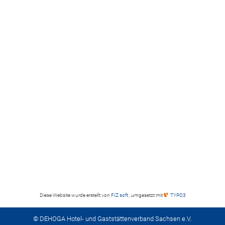
Diese Website wurde erstellt von
FIZ soft
, umgesetzt mit
TYPO3
© DEHOGA Hotel- und Gaststättenverband Sachsen e.V.