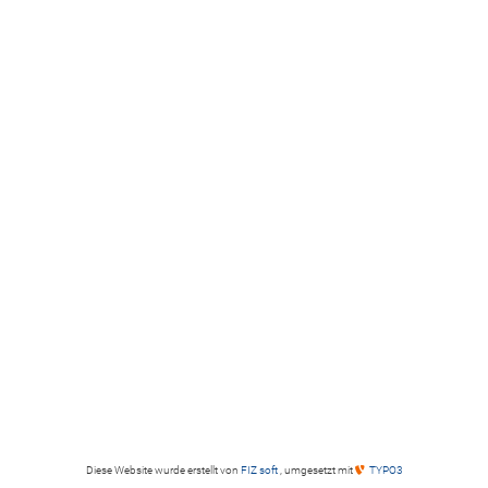
Diese Website wurde erstellt von
FIZ soft
, umgesetzt mit
TYPO3