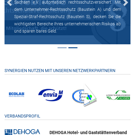
Sachsen e.V. automatisch rechtsschutzversichert. Mit
Previous
Next
dem Unternehmer-Rechtsschutz (Baustein A) und dem
Spezial-Straf-Rechtsschutz (Baustein S), decken Sie die
wichtigsten Bereiche Ihres unternehmerischen Risikos ab
und sparen bares Geld.
SYNERGIEN NUTZEN MIT UNSEREN NETZWERKPARTNERN
VERBANDSPROFIL
DEHOGA Hotel- und Gaststättenverband