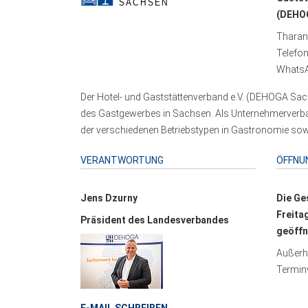
(DEHOG
Tharand
Telefo
WhatsA
Der Hotel- und Gaststättenverband e.V. (DEHOGA Sach
des Gastgewerbes in Sachsen. Als Unternehmerverband
der verschiedenen Betriebstypen in Gastronomie sowi
VERANTWORTUNG
ÖFFNU
Jens Dzurny
Die Ge
Freita
Präsident des Landesverbandes
geöffn
Außerha
Terminv
E-MAIL SCHREIBEN