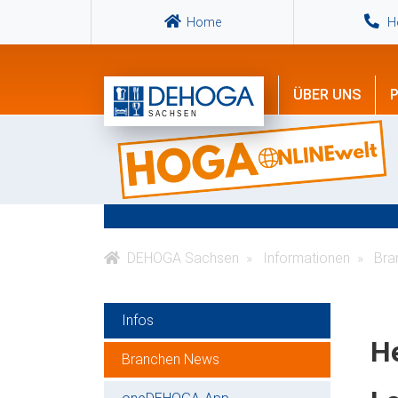
Home
Ho
ÜBER UNS
P
DEHOGA Sachsen
Informationen
Bra
Infos
H
Branchen News