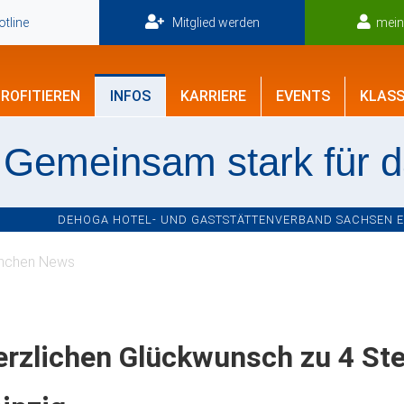
tline
Mitglied werden
mei
ROFITIEREN
INFOS
KARRIERE
EVENTS
KLASS
Gemeinsam stark für 
DEHOGA HOTEL- UND GASTSTÄTTENVERBAND SACHSEN E.V
nchen News
erzlichen Glückwunsch zu 4 St