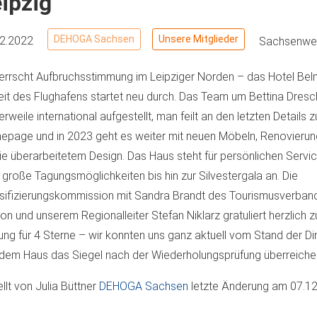
ipzig
DEHOGA Sachsen
Unsere Mitglieder
12.2022
Sachsenwei
errscht Aufbruchsstimmung im Leipziger Norden – das Hotel Be
it des Flughafens startet neu durch. Das Team um Bettina Dresche
lerweile international aufgestellt, man feilt an den letzten Details 
page und in 2023 geht es weiter mit neuen Möbeln, Renovieru
e überarbeitetem Design. Das Haus steht für persönlichen Servic
 große Tagungsmöglichkeiten bis hin zur Silvestergala an. Die
sifizierungskommission mit Sandra Brandt des Tourismusverban
on und unserem Regionalleiter Stefan Niklarz gratuliert herzlich
ung für 4 Sterne – wir konnten uns ganz aktuell vom Stand der 
dem Haus das Siegel nach der Wiederholungsprüfung überreiche
ellt von
Julia Büttner
DEHOGA Sachsen
letzte Änderung am
07.12