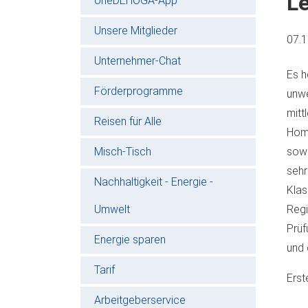
Le
oneDEHOGA-App
Unsere Mitglieder
07.
Unternehmer-Chat
Es h
Förderprogramme
unwe
mitt
Reisen für Alle
Home
Misch-Tisch
sowi
sehr
Nachhaltigkeit - Energie -
Klas
Umwelt
Regi
Prüf
Energie sparen
und 
Tarif
Erst
Arbeitgeberservice