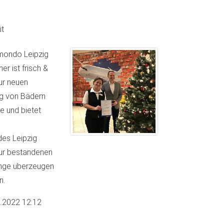
t
lmondo Leipzig
r ist frisch &
zur neuen
ng von Bädern
e und bietet
des Leipzig
 zur bestandenen
Dinge überzeugen
n.
.2022 12:12