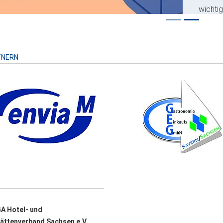
wichti
Risiko
TNERN
A Hotel- und
ättenverband Sachsen e.V.