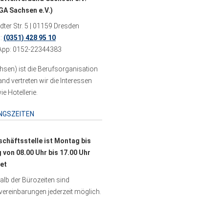
A Sachsen e.V.)
ter Str. 5 | 01159 Dresden
n:
(0351) 428 95 10
pp: 0152-22344383
sen) ist die Berufsorganisation
 vertreten wir die Interessen
e Hotellerie.
NGSZEITEN
schäftsstelle ist Montag bis
g von 08.00 Uhr bis 17.00 Uhr
et
lb der Bürozeiten sind
ereinbarungen jederzeit möglich.