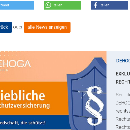
tweet
teilen
teilen
oder
rück
alle News anzeigen
DEHO
EXKLU
RECH
Seit d
ious
DEHO
rechts
Rechts
Recht