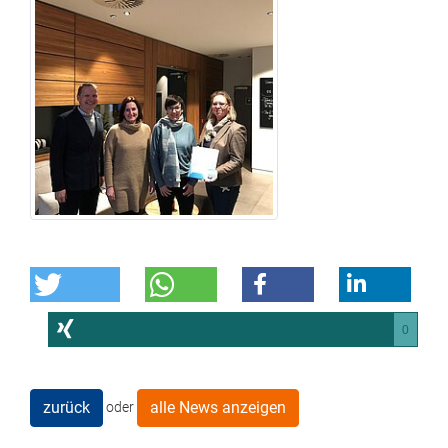
0
zurück
alle News anzeigen
oder