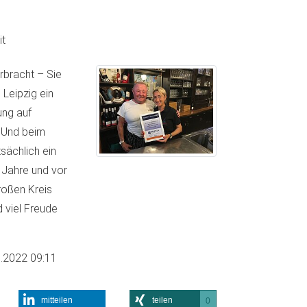
t
rbracht – Sie
 Leipzig ein
ung auf
. Und beim
sächlich ein
 Jahre und vor
oßen Kreis
 viel Freude
.2022 09:11
mitteilen
teilen
0