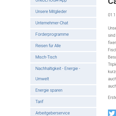
Ca
oneDEHOGA-App
Unsere Mitglieder
01.
Unternehmer-Chat
Unse
Förderprogramme
sind
fixe
Reisen für Alle
Fisc
Misch-Tisch
Besu
Trip
Nachhaltigkeit - Energie -
kurz
Umwelt
auch
auch
Energie sparen
Erst
Tarif
Arbeitgeberservice