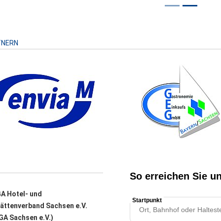
Risiko
TNERN
A Hotel- und
ättenverband Sachsen e.V.
A Sachsen e.V.)