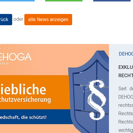
oder
rück
alle News anzeigen
DEHO
EXKLU
RECH
Seit d
ious
DEHO
rechts
Rechts
Recht
wichti