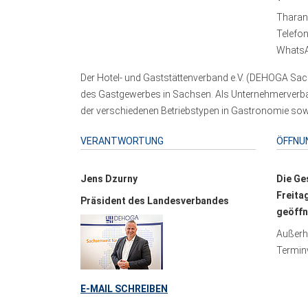
Tharand
Telefo
WhatsA
Der Hotel- und Gaststättenverband e.V. (DEHOGA Sach
des Gastgewerbes in Sachsen. Als Unternehmerverband
der verschiedenen Betriebstypen in Gastronomie sowi
VERANTWORTUNG
ÖFFNU
Jens Dzurny
Die Ge
Freita
Präsident des Landesverbandes
geöffn
Außerha
Terminv
E-MAIL SCHREIBEN