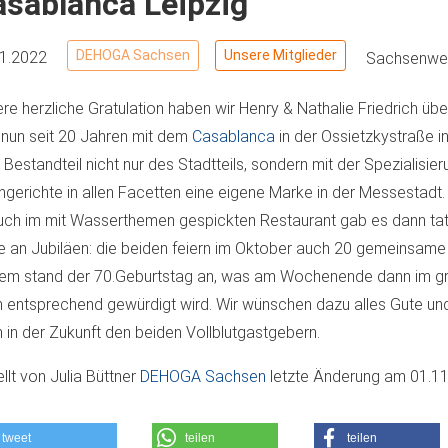
sablanca Leipzig
DEHOGA Sachsen
Unsere Mitglieder
11.2022
Sachsenwei
re herzliche Gratulation haben wir Henry & Nathalie Friedrich übe
 nun seit 20 Jahren mit dem
Casablanca
in der Ossietzkystraße in
r Bestandteil nicht nur des Stadtteils, sondern mit der Spezialisier
hgerichte in allen Facetten eine eigene Marke in der Messestadt
ch im mit Wasserthemen gespickten Restaurant gab es dann tat
le an Jubiläen: die beiden feiern im Oktober auch 20 gemeinsame
em stand der 70.Geburtstag an, was am Wochenende dann im gr
 entsprechend gewürdigt wird. Wir wünschen dazu alles Gute und
 in der Zukunft den beiden Vollblutgastgebern.
ellt von
Julia Büttner
DEHOGA Sachsen
letzte Änderung am
01.11
tweet
teilen
teilen