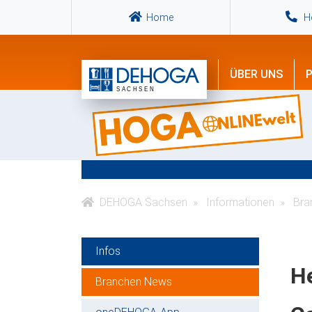
Home
Ho
ÜBER UNS
P
DEHOGA Sachsen
Informationen
Bra
Infos
H
Branchen News