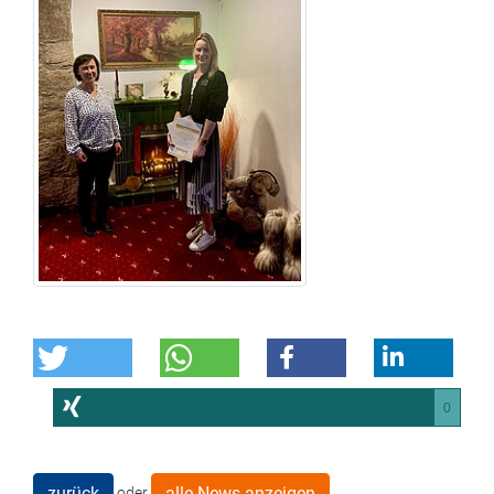
0
zurück
alle News anzeigen
oder