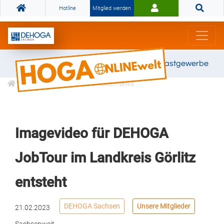
Hotline
Mitglied werden
Gemeinsam stark für das Gastgewerbe
Informationen
Branchen News
Imagevideo für DEHOGA
JobTour im Landkreis Görlitz
entsteht
DEHOGA Sachsen
Unsere Mitglieder
21.02.2023