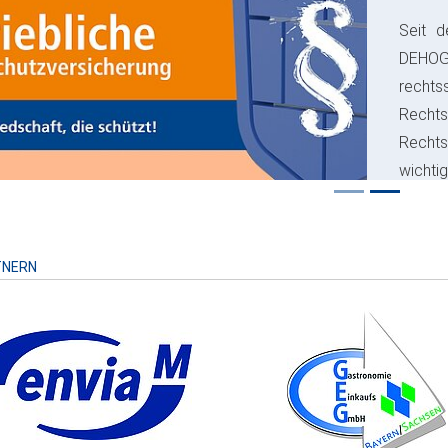
Seit d
ious
DEHO
rechts
Rechts
Recht
wichti
Risiko
TNERN