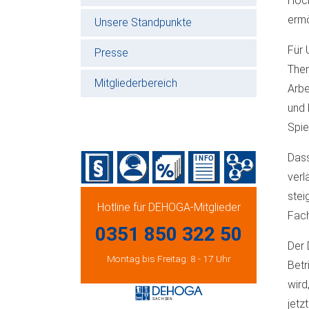
Höch
ermö
Unsere Standpunkte
Für 
Presse
Them
Mitgliederbereich
Arbe
und 
Spie
Dass
verl
stei
Hotline für DEHOGA-Mitglieder
Fach
0351 850 322 50
Der 
Montag bis Freitag: 8 - 17 Uhr
Betr
wird
jetz