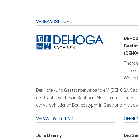
VERBANDSPROFIL
DEHOG
Gastst
(DEHOG
Tharand
Telefo
WhatsA
Der Hotel- und Gaststättenverband e.V. (DEHOGA Sach
des Gastgewerbes in Sachsen. Als Unternehmerverband
der verschiedenen Betriebstypen in Gastronomie sowi
VERANTWORTUNG
ÖFFNU
Jens Dzurny
Die Ge