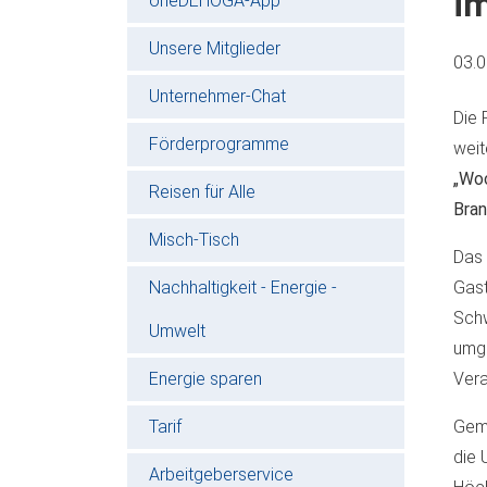
i
oneDEHOGA-App
Unsere Mitglieder
03.
Unternehmer-Chat
Die 
Förderprogramme
weit
„Woc
Reisen für Alle
Bra
Misch-Tisch
Das 
Nachhaltigkeit - Energie -
Gast
Schw
Umwelt
umge
Energie sparen
Vera
Tarif
Geme
die 
Arbeitgeberservice