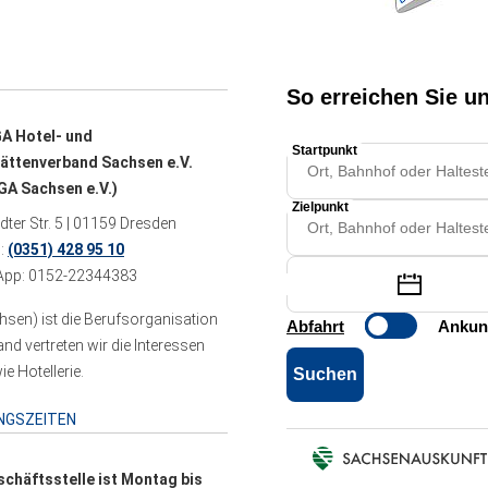
A Hotel- und
ättenverband Sachsen e.V.
A Sachsen e.V.)
ter Str. 5 | 01159 Dresden
n:
(0351) 428 95 10
pp: 0152-22344383
sen) ist die Berufsorganisation
 vertreten wir die Interessen
e Hotellerie.
NGSZEITEN
schäftsstelle ist Montag bis