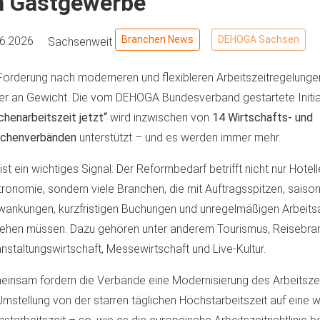
m Gastgewerbe
Branchen News
DEHOGA Sachsen
06.2026
Sachsenweit
Forderung nach moderneren und flexibleren Arbeitszeitregelunge
er an Gewicht. Die vom DEHOGA Bundesverband gestartete Initia
henarbeitszeit jetzt“
wird inzwischen von
14 Wirtschafts- und
nchenverbänden
unterstützt – und es werden immer mehr.
ist ein wichtiges Signal: Der Reformbedarf betrifft nicht nur Hotell
ronomie, sondern viele Branchen, die mit Auftragsspitzen, saiso
ankungen, kurzfristigen Buchungen und unregelmäßigen Arbeits
hen müssen. Dazu gehören unter anderem Tourismus, Reisebra
nstaltungswirtschaft, Messewirtschaft und Live-Kultur.
insam fordern die Verbände eine Modernisierung des Arbeitszeitr
Umstellung von der starren täglichen Höchstarbeitszeit auf eine 