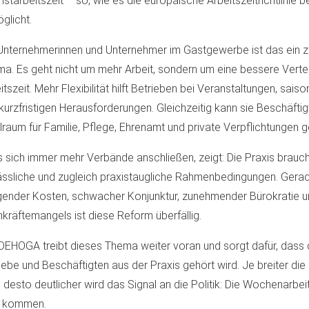
starbeitszeit – so, wie es die europäische Arbeitszeitrichtlinie b
glicht.
Unternehmerinnen und Unternehmer im Gastgewerbe ist das ein z
a. Es geht nicht um mehr Arbeit, sondern um eine bessere Vertei
itszeit. Mehr Flexibilität hilft Betrieben bei Veranstaltungen, sais
kurzfristigen Herausforderungen. Gleichzeitig kann sie Beschäfti
lraum für Familie, Pflege, Ehrenamt und private Verpflichtungen 
 sich immer mehr Verbände anschließen, zeigt: Die Praxis brauch
ässliche und zugleich praxistaugliche Rahmenbedingungen. Gerad
gender Kosten, schwacher Konjunktur, zunehmender Bürokratie 
kräftemangels ist diese Reform überfällig.
DEHOGA treibt dieses Thema weiter voran und sorgt dafür, dass
iebe und Beschäftigten aus der Praxis gehört wird. Je breiter die
, desto deutlicher wird das Signal an die Politik: Die Wochenarbe
t kommen.