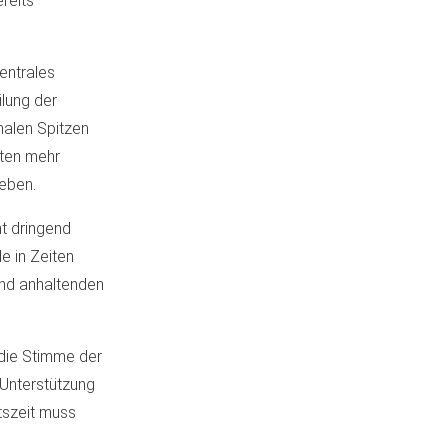
ereits
entrales
lung der
onalen Spitzen
gten mehr
geben.
t dringend
e in Zeiten
und anhaltenden
 die Stimme der
 Unterstützung
itszeit muss