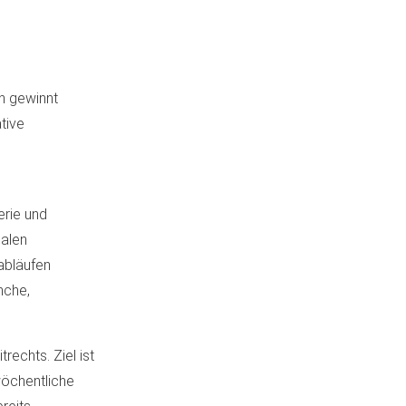
n gewinnt
tive
erie und
nalen
abläufen
nche,
echts. Ziel ist
wöchentliche