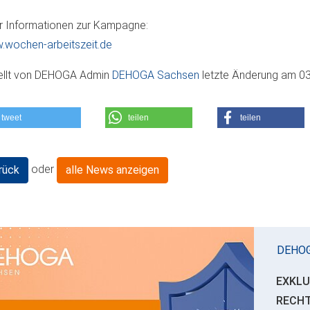
 Informationen zur Kampagne:
wochen-arbeitszeit.de
ellt von
DEHOGA Admin
DEHOGA Sachsen
letzte Änderung am
03
tweet
teilen
teilen
oder
rück
alle News anzeigen
DEHO
EXKLU
RECH