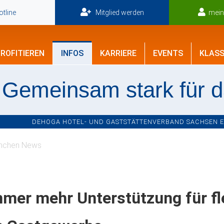
tline
Mitglied werden
mei
ROFITIEREN
INFOS
KARRIERE
EVENTS
KLASS
Gemeinsam stark für 
DEHOGA HOTEL- UND GASTSTÄTTENVERBAND SACHSEN E.V
nchen News
mer mehr Unterstützung für fle