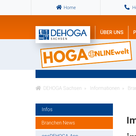
Home
Ho
ÜBER UNS
P
DEHOGA Sachsen
Informationen
Bra
Infos
Im
Branchen News