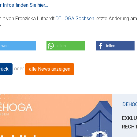
 Infos finden Sie hier…
ellt von
Franziska Luthardt
DEHOGA Sachsen
letzte Änderung a
11
tweet
teilen
teilen
oder
rück
alle News anzeigen
DEHO
EXKLU
RECH