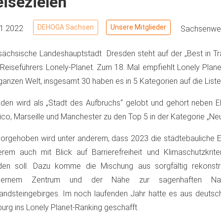
isezielen
DEHOGA Sachsen
Unsere Mitglieder
11.2022
Sachsenwei
sächsische Landeshauptstadt Dresden steht auf der „Best in Tr
Reiseführers Lonely-Planet. Zum 18. Mal empfiehlt Lonely Plane
ganzen Welt, insgesamt 30 haben es in 5 Kategorien auf die Liste
den wird als „Stadt des Aufbruchs“ gelobt und gehört neben E
co, Marseille und Manchester zu den Top 5 in der Kategorie „Ne
orgehoben wird unter anderem, dass 2023 die städtebauliche E
rem auch mit Blick auf Barrierefreiheit und Klimaschutzkriter
en soll. Dazu komme die Mischung aus sorgfältig rekonstrui
ernem Zentrum und der Nähe zur sagenhaften Natu
andsteingebirges. Im noch laufenden Jahr hatte es aus deutsch
burg ins Lonely Planet-Ranking geschafft.