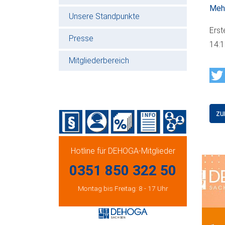
Mehr
Unsere Standpunkte
Erst
Presse
14:
Mitgliederbereich
zu
Hotline für DEHOGA-Mitglieder
0351 850 322 50
Montag bis Freitag: 8 - 17 Uhr