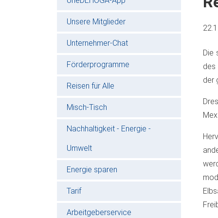
Re
oneDEHOGA-App
Unsere Mitglieder
22.
Unternehmer-Chat
Die 
Förderprogramme
des 
der 
Reisen für Alle
Dres
Misch-Tisch
Mexi
Nachhaltigkeit - Energie -
Herv
Umwelt
ande
werd
Energie sparen
mod
Tarif
Elbs
Frei
Arbeitgeberservice