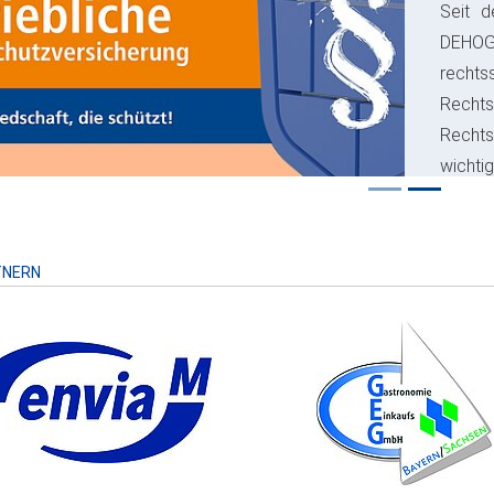
Seit d
ious
DEHO
rechts
Rechts
Recht
wichti
Risiko
TNERN