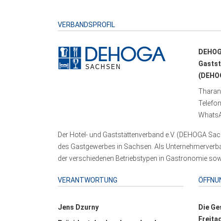
VERBANDSPROFIL
DEHOG
Gastst
(DEHOG
Tharand
Telefo
WhatsA
Der Hotel- und Gaststättenverband e.V. (DEHOGA Sach
des Gastgewerbes in Sachsen. Als Unternehmerverband
der verschiedenen Betriebstypen in Gastronomie sowi
VERANTWORTUNG
ÖFFNU
Jens Dzurny
Die Ge
Freita