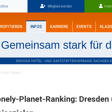
tline
Mitglied werden
mei
ROFITIEREN
INFOS
KARRIERE
EVENTS
KLASS
Gemeinsam stark für 
DEHOGA HOTEL- UND GASTSTÄTTENVERBAND SACHSEN E.V
nchen News
nely-Planet-Ranking: Dresden 