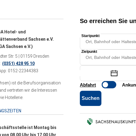
A Hotel- und
ättenverband Sachsen e.V.
A Sachsen e.V.)
ter Str. 5 | 01159 Dresden
n:
(0351) 428 95 10
pp: 0152-22344383
sen) ist die Berufsorganisation
 vertreten wir die Interessen
e Hotellerie.
NGSZEITEN
schäftsstelle ist Montag bis
g von 08.00 Uhr bis 17.00 Uhr