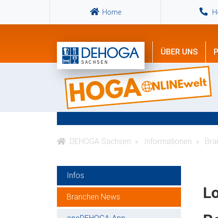
Home
Ho
ÜBER UNS
P
DEHOGA Sachsen
Informationen
Bra
Infos
Lo
Branchen News