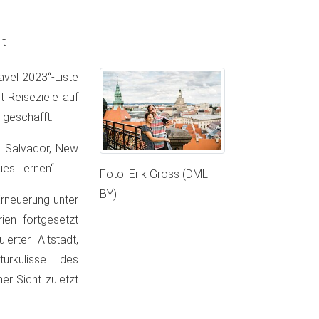
t
avel 2023“-Liste
t Reiseziele auf
 geschafft.
l Salvador, New
ues Lernen“.
Foto: Erik Gross (DML-
BY)
rneuerung unter
ien fortgesetzt
erter Altstadt,
rkulisse des
er Sicht zuletzt