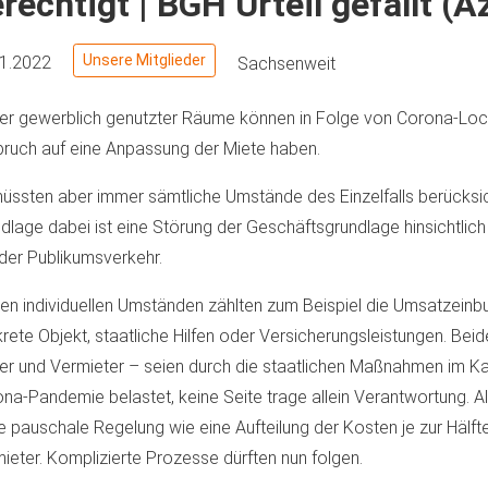
rechtigt | BGH Urteil gefällt (Az
Unsere Mitglieder
01.2022
Sachsenweit
er gewerblich genutzter Räume können in Folge von Corona-L
ruch auf eine Anpassung der Miete haben.
üssten aber immer sämtliche Umstände des Einzelfalls berücksic
dlage dabei ist eine Störung der Geschäftsgrundlage hinsichtlic
der Publikumsverkehr.
en individuellen Umständen zählten zum Beispiel die Umsatzeinb
rete Objekt, staatliche Hilfen oder Versicherungsleistungen. Beid
er und Vermieter – seien durch die staatlichen Maßnahmen im K
na-Pandemie belastet, keine Seite trage allein Verantwortung. Al
e pauschale Regelung wie eine Aufteilung der Kosten je zur Hälft
ieter. Komplizierte Prozesse dürften nun folgen.