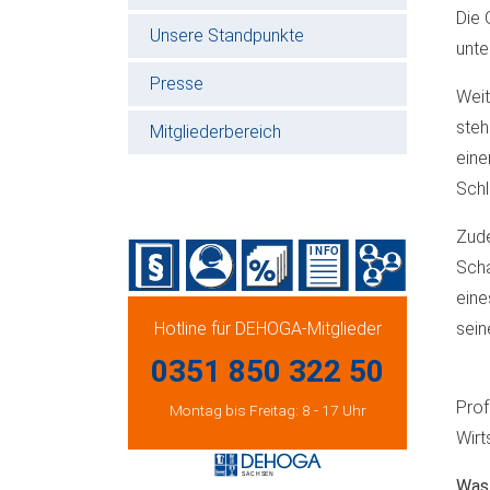
Die 
Unsere Standpunkte
unte
Presse
Weit
steh
Mitgliederbereich
eine
Schl
Zude
Scha
eine
Hotline für DEHOGA-Mitglieder
sein
0351 850 322 50
Prof
Montag bis Freitag: 8 - 17 Uhr
Wirt
Was 