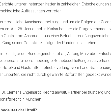
Gerichte unterer Instanzen hatten in zahlreichen Entscheidungen 
rschiedliche Auffassungen vertreten
ere rechtliche Auseinandersetzung rund um die Folgen der Co
en an: Am 26. Januar soll in Karlsruhe über die Frage verhandelt
m Gastronom Ansprüche aus einer Betriebsschließungsversiche
ießung seiner Gaststätte infolge der Pandemie zustehen.
m kündigte der Bundesgerichtshof an, Anfang März über Entsc
denersatz für coronabedingte Betriebsschließungen zu verhande
s Hotel- und Gaststättenbetriebs verlangt vom Land Brandenbur
er Einbußen, die nicht durch gewährte Soforthilfen gedeckt wurde
. Dr. Clemens Engelhardt, Rechtsanwalt, Partner bei trustberg und
schaftsrecht in München
bedeutet das Urteil?