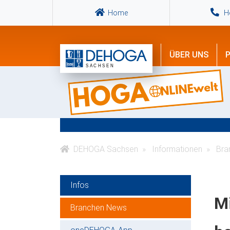
Home
Ho
ÜBER UNS
P
DEHOGA Sachsen
Informationen
Bra
Infos
M
Branchen News