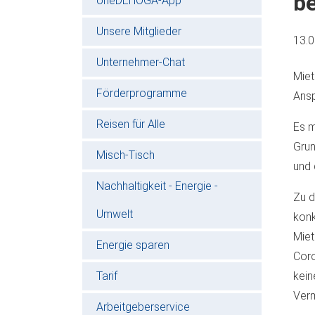
be
oneDEHOGA-App
Unsere Mitglieder
13.
Unternehmer-Chat
Miet
Förderprogramme
Ansp
Reisen für Alle
Es m
Grun
Misch-Tisch
und 
Nachhaltigkeit - Energie -
Zu d
Umwelt
konk
Miet
Energie sparen
Coro
Tarif
kein
Verm
Arbeitgeberservice