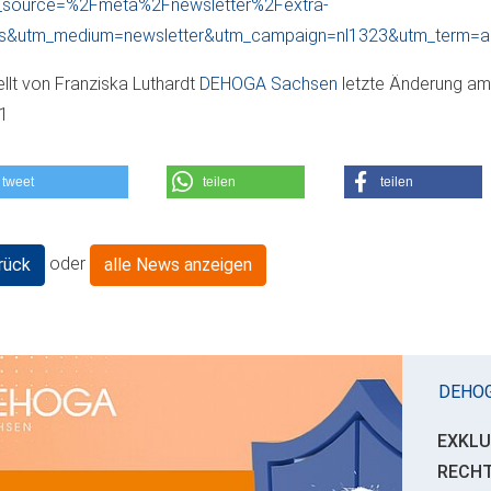
_source=%2Fmeta%2Fnewsletter%2Fextra-
s&utm_medium=newsletter&utm_campaign=nl1323&utm_term=
ellt von
Franziska Luthardt
DEHOGA Sachsen
letzte Änderung a
01
tweet
teilen
teilen
oder
rück
alle News anzeigen
DEHO
EXKLU
RECH