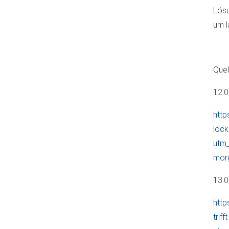
Lösu
um l
Quel
12.
htt
lock
utm
mor
13.
http
trif