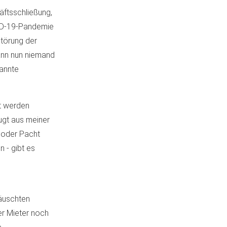
äftsschließung,
ID-19-Pandemie
Störung der
ann nun niemand
nannte
gt werden
ugt aus meiner
 oder Pacht
 - gibt es
täuschten
er Mieter noch