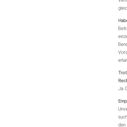
Verm
glei
Habe
Betr
einz
Bere
Vora
erla
Trot
Rech
Ja. 
Empf
Unve
such
den 