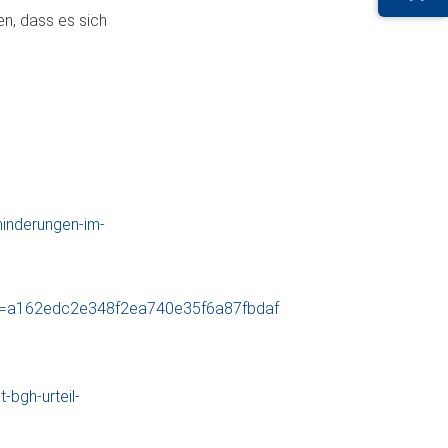
n, dass es sich
inderungen-im-
m=a162edc2e348f2ea740e35f6a87fbdaf
-bgh-urteil-