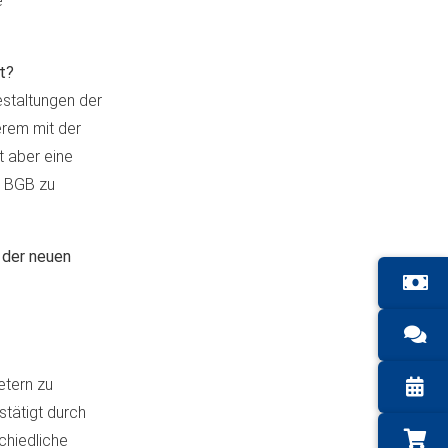
e
t?
Gestaltungen der
erem mit der
t aber eine
3 BGB zu
 der neuen
etern zu
tätigt durch
chiedliche