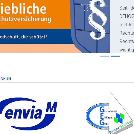
Seit d
ious
DEHO
rechts
Rechts
Recht
wichti
Risiko
TNERN