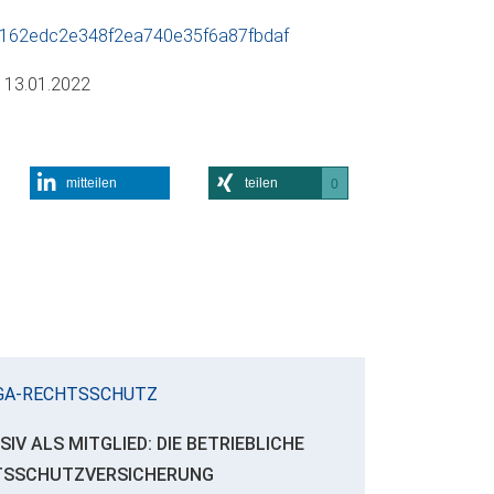
a162edc2e348f2ea740e35f6a87fbdaf
m
13.01.2022
mitteilen
teilen
0
GA-RECHTSSCHUTZ
SIV ALS MITGLIED: DIE BETRIEBLICHE
TSSCHUTZVERSICHERUNG