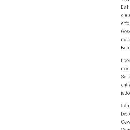
Es h
die 
erfo
Gesc
mehr
Betr
Eben
müss
Sich
entf
jedo
Ist 
Die 
Gewi