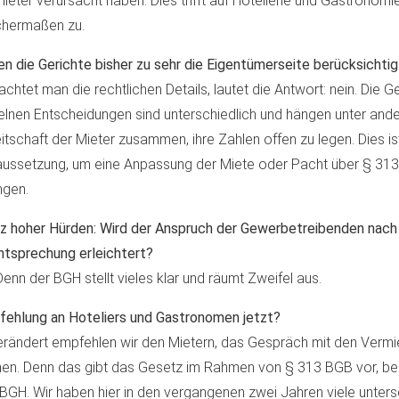
ieter verursacht haben. Dies trifft auf Hotellerie und Gastronomi
chermaßen zu.
n die Gerichte bisher zu sehr die Eigentümerseite berücksichtig
achtet man die rechtlichen Details, lautet die Antwort: nein. Die 
elnen Entscheidungen sind unterschiedlich und hängen unter and
itschaft der Mieter zusammen, ihre Zahlen offen zu legen. Dies is
ussetzung, um eine Anpassung der Miete oder Pacht über § 31
ngen.
z hoher Hürden: Wird der Anspruch der Gewerbetreibenden nach
tsprechung erleichtert?
Denn der BGH stellt vieles klar und räumt Zweifel aus.
ehlung an Hoteliers und Gastronomen jetzt?
rändert empfehlen wir den Mietern, das Gespräch mit den Vermi
en. Denn das gibt das Gesetz im Rahmen von § 313 BGB vor, bes
BGH. Wir haben hier in den vergangenen zwei Jahren viele unters