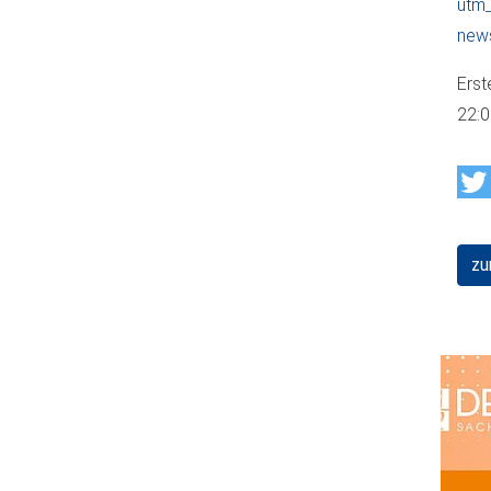
utm
new
Erst
22:
zu