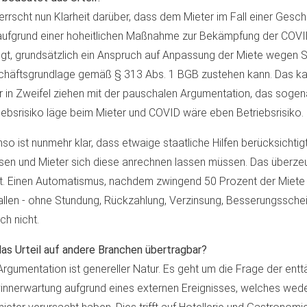
errscht nun Klarheit darüber, dass dem Mieter im Fall einer Gesch
aufgrund einer hoheitlichen Maßnahme zur Bekämpfung der COV
lgt, grundsätzlich ein Anspruch auf Anpassung der Miete wegen 
häftsgrundlage gemäß § 313 Abs. 1 BGB zustehen kann. Das k
 in Zweifel ziehen mit der pauschalen Argumentation, das soge
iebsrisiko läge beim Mieter und COVID wäre eben Betriebsrisiko.
so ist nunmehr klar, dass etwaige staatliche Hilfen berücksichti
en und Mieter sich diese anrechnen lassen müssen. Das überze
t. Einen Automatismus, nachdem zwingend 50 Prozent der Miete
allen - ohne Stundung, Rückzahlung, Verzinsung, Besserungsschein
ch nicht.
das Urteil auf andere Branchen übertragbar?
Argumentation ist genereller Natur. Es geht um die Frage der ent
nnerwartung aufgrund eines externen Ereignisses, welches wed