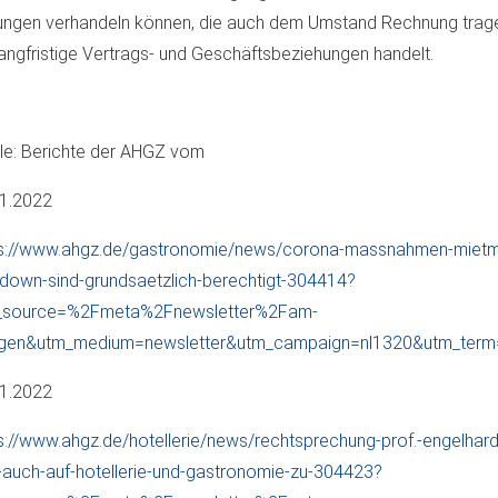
ngen verhandeln können, die auch dem Umstand Rechnung trage
angfristige Vertrags- und Geschäftsbeziehungen handelt.
le: Berichte der AHGZ vom
01.2022
ps://www.ahgz.de/gastronomie/news/corona-massnahmen-mietm
down-sind-grundsaetzlich-berechtigt-304414?
_source=%2Fmeta%2Fnewsletter%2Fam-
gen&utm_medium=newsletter&utm_campaign=nl1320&utm_ter
01.2022
s://www.ahgz.de/hotellerie/news/rechtsprechung-prof.-engelhardt
ft-auch-auf-hotellerie-und-gastronomie-zu-304423?