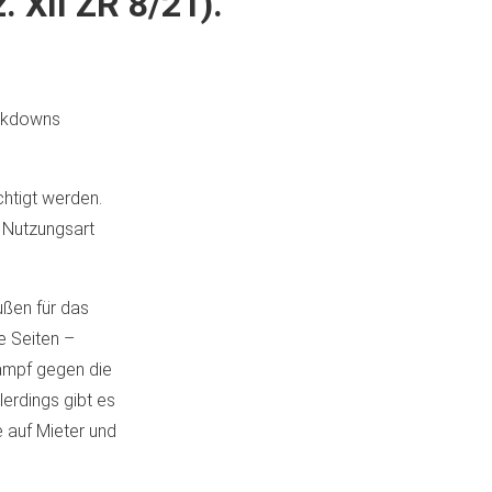
. XII ZR 8/21).
ockdowns
htigt werden.
h Nutzungsart
ußen für das
e Seiten –
ampf gegen die
lerdings gibt es
e auf Mieter und