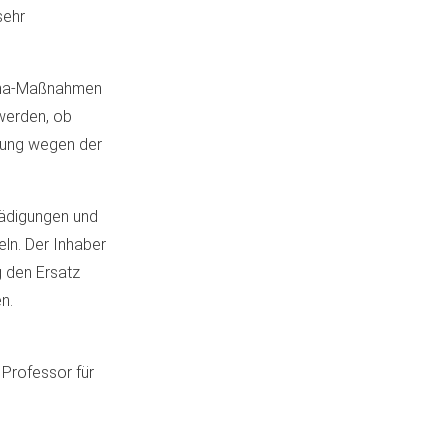
sehr
rona-Maßnahmen
 werden, ob
rung wegen der
hädigungen und
ln. Der Inhaber
g den Ersatz
n.
 Professor für