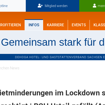
tline
Mitglied werden
mei
ROFITIEREN
INFOS
KARRIERE
EVENTS
KLASS
Gemeinsam stark für 
DEHOGA HOTEL- UND GASTSTÄTTENVERBAND SACHSEN E.V
nchen News
ietminderungen im Lockdown si