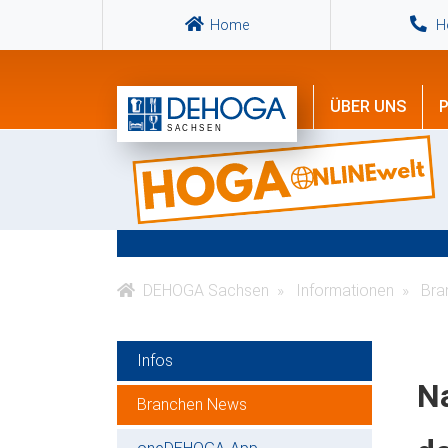
Home
Ho
ÜBER UNS
P
DEHOGA Sachsen
Informationen
Bra
Infos
N
Branchen News