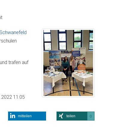
t
 Schwanefeld
rschulen
und trafen auf
.2022 11:05
mitteilen
teilen
0