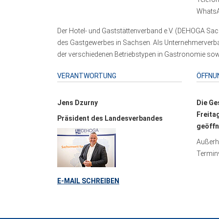
WhatsA
Der Hotel- und Gaststättenverband e.V. (DEHOGA Sach
des Gastgewerbes in Sachsen. Als Unternehmerverband
der verschiedenen Betriebstypen in Gastronomie sowi
VERANTWORTUNG
ÖFFNU
Jens Dzurny
Die Ge
Freita
Präsident des Landesverbandes
geöffn
Außerha
Terminv
E-MAIL SCHREIBEN