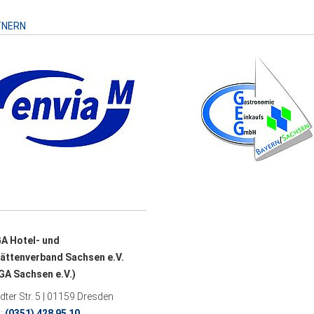
TNERN
A Hotel- und
ättenverband Sachsen e.V.
A Sachsen e.V.)
ter Str. 5 | 01159 Dresden
n:
(0351) 428 95 10