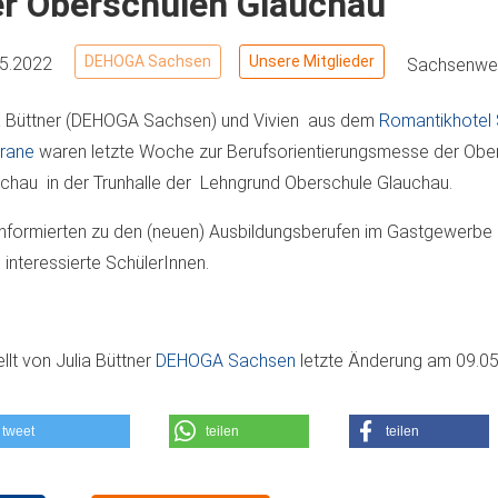
er Oberschulen Glauchau
DEHOGA Sachsen
Unsere Mitglieder
05.2022
Sachsenwei
a Büttner (DEHOGA Sachsen) und Vivien aus dem
Romantikhotel
rane
waren letzte Woche zur Berufsorientierungsmesse der Obe
chau in der Trunhalle der Lehngrund Oberschule Glauchau.
informierten zu den (neuen) Ausbildungsberufen im Gastgewerbe 
e interessierte SchülerInnen.
ellt von
Julia Büttner
DEHOGA Sachsen
letzte Änderung am
09.05
tweet
teilen
teilen