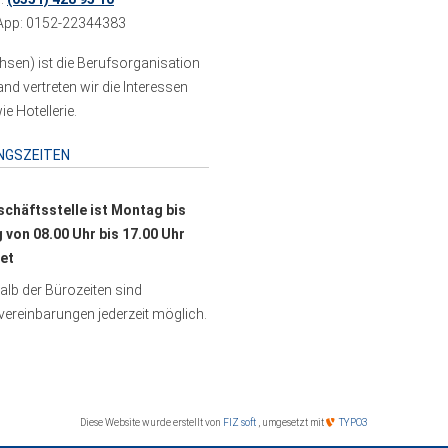
pp: 0152-22344383
sen) ist die Berufsorganisation
 vertreten wir die Interessen
e Hotellerie.
NGSZEITEN
schäftsstelle ist Montag bis
g von 08.00 Uhr bis 17.00 Uhr
et
lb der Bürozeiten sind
ereinbarungen jederzeit möglich.
Diese Website wurde erstellt von
FIZ soft
, umgesetzt mit
TYPO3