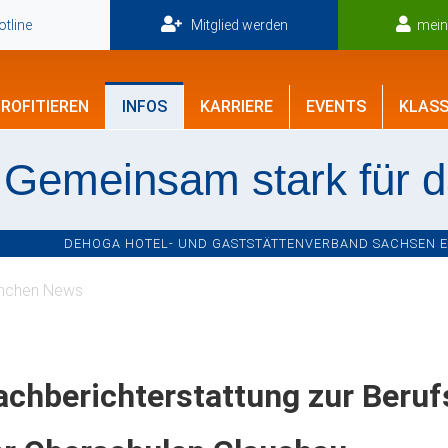
tline
Mitglied werden
mei
ROFITIEREN
INFOS
KARRIERE
EVENTS
KLASS
Gemeinsam stark für 
DEHOGA HOTEL- UND GASTSTÄTTENVERBAND SACHSEN E.V
nchen News
achberichterstattung zur Beru