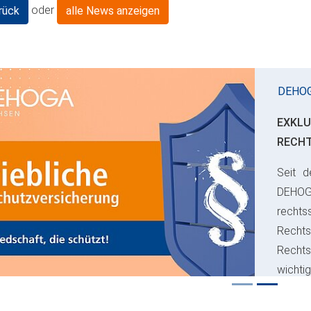
oder
rück
alle News anzeigen
DEHO
EXKLU
RECH
Seit d
ious
DEHO
rechts
Rechts
Recht
wichti
Risiko