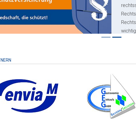
rechts
Rechts
Recht
wichti
Risiko
TNERN