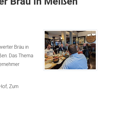
er Bräu in Meißen
werter Bräu in
ißen. Das Thema
ternehmer
 Hof, Zum