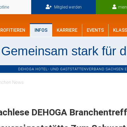
tline
Mitglied werden
mei
ROFITIEREN
INFOS
KARRIERE
EVENTS
KLASS
Gemeinsam stark für 
DEHOGA HOTEL- UND GASTSTÄTTENVERBAND SACHSEN E.V
nchen News
achlese DEHOGA Branchentreff