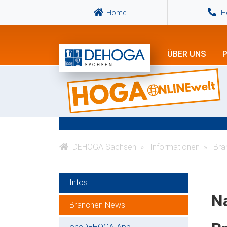
Home
Ho
ÜBER UNS
P
DEHOGA Sachsen
Informationen
Bra
Infos
N
Branchen News