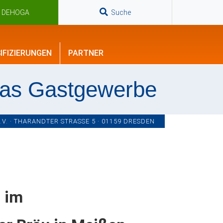
n DEHOGA
Suche
IFIZIERUNGEN
PARTNER
das Gastgewerbe
. · THARANDTER STRASSE 5 · 01159 DRESDEN
 im