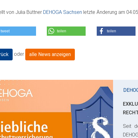
ellt von
Julia Büttner
DEHOGA Sachsen
letzte Änderung am
04.05
tweet
teilen
teilen
oder
rück
alle News anzeigen
DEHO
EXKLU
RECH
Seit d
ious
DEHO