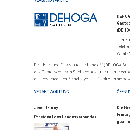
VERBANDSPROFIL
DEHOG
Gastst
(DEHOG
Tharand
Telefo
WhatsA
Der Hotel- und Gaststättenverband e.V. (DEHOGA Sach
des Gastgewerbes in Sachsen. Als Unternehmerverband
der verschiedenen Betriebstypen in Gastronomie sowi
VERANTWORTUNG
ÖFFNU
Jens Dzurny
Die Ge
Freita
Präsident des Landesverbandes
geöffn