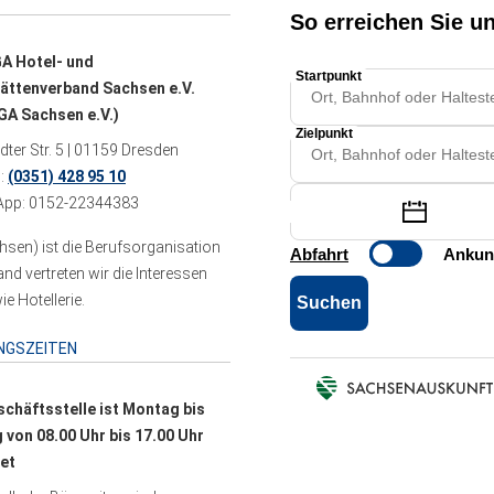
A Hotel- und
ättenverband Sachsen e.V.
A Sachsen e.V.)
ter Str. 5 | 01159 Dresden
n:
(0351) 428 95 10
pp: 0152-22344383
sen) ist die Berufsorganisation
 vertreten wir die Interessen
e Hotellerie.
NGSZEITEN
schäftsstelle ist Montag bis
g von 08.00 Uhr bis 17.00 Uhr
et