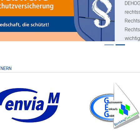
ious
DEHO
rechts
Rechts
Recht
wichti
Risiko
TNERN