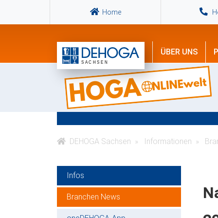
Home
Ho
ÜBER UNS
P
DEHOGA Sachsen
Informationen
Bra
Infos
N
Branchen News