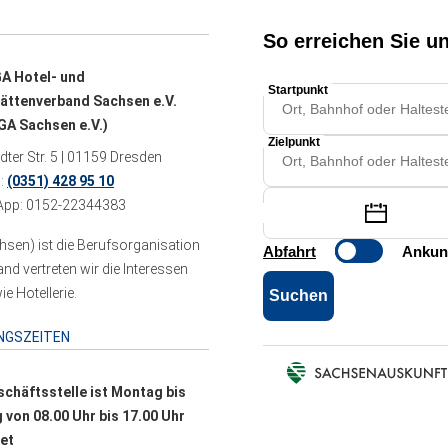
A Hotel- und
ättenverband Sachsen e.V.
A Sachsen e.V.)
ter Str. 5 | 01159 Dresden
n:
(0351) 428 95 10
pp: 0152-22344383
sen) ist die Berufsorganisation
 vertreten wir die Interessen
e Hotellerie.
NGSZEITEN
schäftsstelle ist Montag bis
g von 08.00 Uhr bis 17.00 Uhr
et