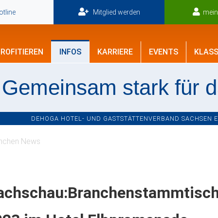
tline
Mitglied werden
mei
ROFITIEREN
INFOS
KARRIERE
EVENTS
KLASS
Gemeinsam stark für 
DEHOGA HOTEL- UND GASTSTÄTTENVERBAND SACHSEN E.V
nchen News
achschau:Branchenstammtisch