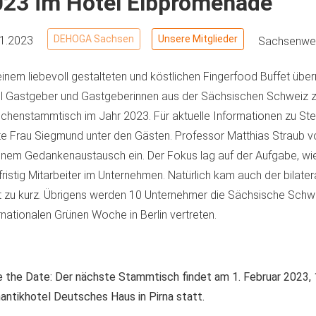
023 im Hotel Elbpromenade
DEHOGA Sachsen
Unsere Mitglieder
01.2023
Sachsenwei
einem liebevoll gestalteten und köstlichen Fingerfood Buffet über
l Gastgeber und Gastgeberinnen aus der Sächsischen Schweiz 
chenstammtisch im Jahr 2023. Für aktuelle Informationen zu St
te Frau Siegmund unter den Gästen. Professor Matthias Straub v
inem Gedankenaustausch ein. Der Fokus lag auf der Aufgabe, wie
fristig Mitarbeiter im Unternehmen. Natürlich kam auch der bilate
t zu kurz. Übrigens werden 10 Unternehmer die Sächsische Schwe
rnationalen Grünen Woche in Berlin vertreten.
 the Date: Der nächste Stammtisch findet am 1. Februar 2023, 
ntikhotel Deutsches Haus in Pirna statt.