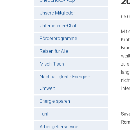
2
oneDEHOGA-App
Unsere Mitglieder
05.
Unternehmer-Chat
Mit 
Förderprogramme
Krah
Bran
Reisen für Alle
weil
Misch-Tisch
zu e
lang
Nachhaltigkeit - Energie -
nich
Umwelt
Inte
Energie sparen
Tarif
Save
Roma
Arbeitgeberservice