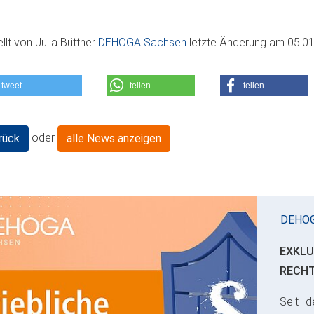
ellt von
Julia Büttner
DEHOGA Sachsen
letzte Änderung am
05.01
tweet
teilen
teilen
oder
rück
alle News anzeigen
DEHO
EXKLU
RECH
Seit d