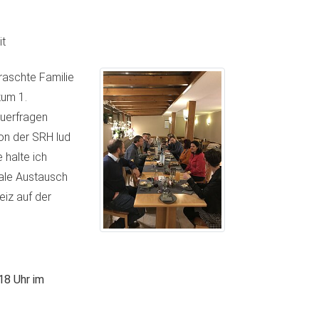
t
raschte Familie
zum 1.
euerfragen
on der SRH lud
 halte ich
rale Austausch
iz auf der
18 Uhr im