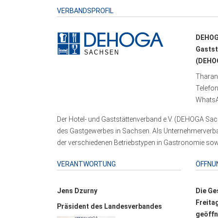
VERBANDSPROFIL
DEHOG
Gastst
(DEHOG
Tharand
Telefo
WhatsA
Der Hotel- und Gaststättenverband e.V. (DEHOGA Sach
des Gastgewerbes in Sachsen. Als Unternehmerverband
der verschiedenen Betriebstypen in Gastronomie sowi
VERANTWORTUNG
ÖFFNU
Jens Dzurny
Die Ge
Freita
Präsident des Landesverbandes
geöffn