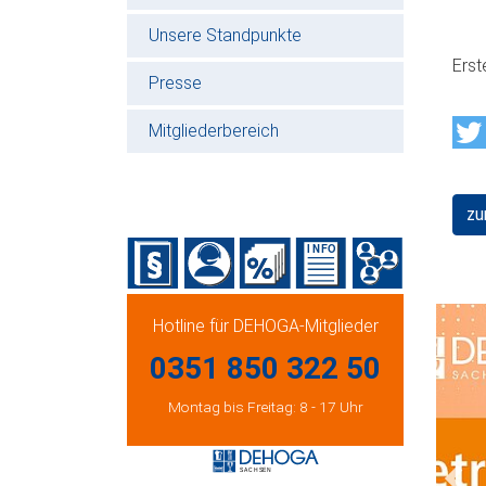
Unsere Standpunkte
Erst
Presse
Mitgliederbereich
zu
Hotline für DEHOGA-Mitglieder
0351 850 322 50
Montag bis Freitag: 8 - 17 Uhr