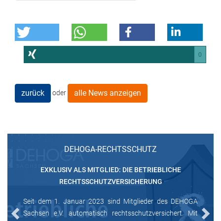
0
zurück
alle News anzeigen
oder
DEHOGA-RECHTSSCHUTZ
EXKLUSIV ALS MITGLIED: DIE BETRIEBLICHE
RECHTSSCHUTZVERSICHERUNG
Seit dem 1. Januar 2023 sind Mitglieder des DEHOGA
Sachsen e.V. automatisch rechtsschutzversichert. Mit
Previous
Next