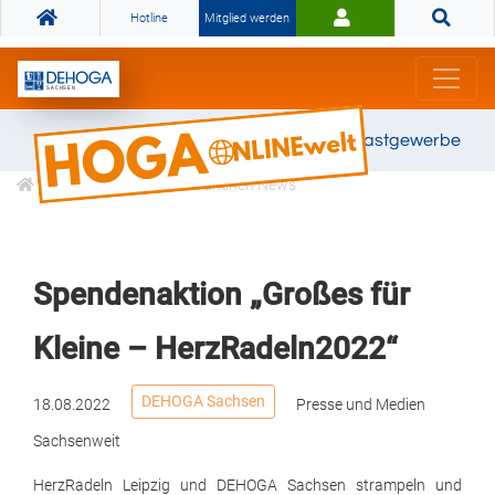
Hotline
Mitglied werden
Gemeinsam stark für das Gastgewerbe
Informationen
Branchen News
Spendenaktion „Großes für
Kleine – HerzRadeln2022“
DEHOGA Sachsen
18.08.2022
Presse und Medien
Sachsenweit
HerzRadeln Leipzig und DEHOGA Sachsen strampeln und