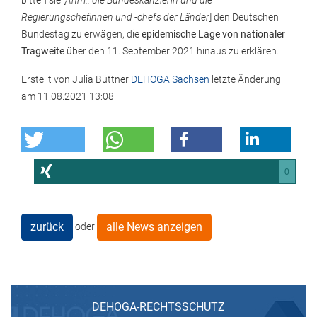
bitten sie [
Anm.: die Bundeskanzlerin und die
Regierungschefinnen und -chefs der Länder
] den Deutschen
Bundestag zu erwägen, die
epidemische Lage von nationaler
Tragweite
über den 11. September 2021 hinaus zu erklären.
Erstellt von
Julia Büttner
DEHOGA Sachsen
letzte Änderung
am
11.08.2021 13:08
0
zurück
alle News anzeigen
oder
DEHOGA-RECHTSSCHUTZ