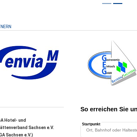
Risiko
TNERN
A Hotel- und
ättenverband Sachsen e.V.
A Sachsen e.V.)