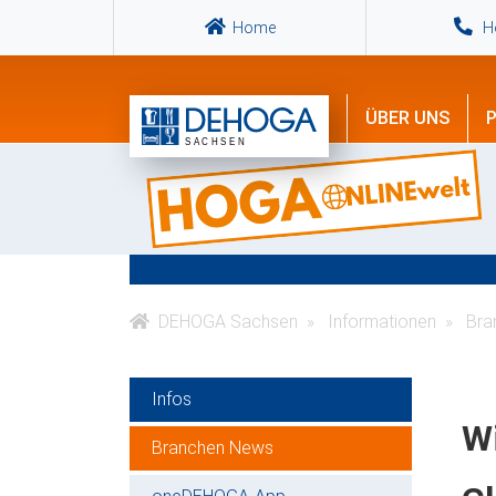
Home
Ho
ÜBER UNS
P
DEHOGA Sachsen
Informationen
Bra
Infos
W
Branchen News