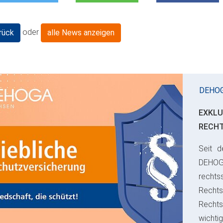
oder
rück
alle News anzeigen
DEHO
EXKLU
RECH
Seit d
ious
DEHO
rechts
Rechts
Recht
wichti