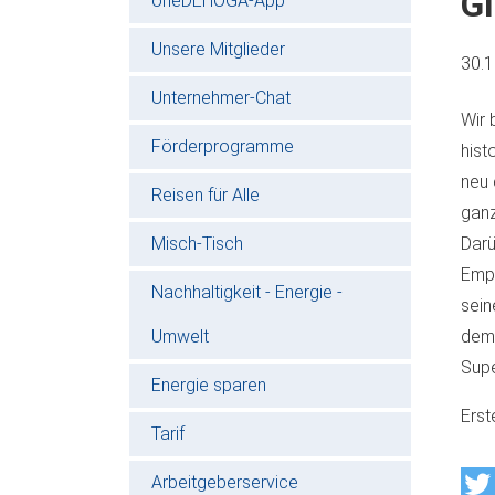
Gl
oneDEHOGA-App
Unsere Mitglieder
30.
Unternehmer-Chat
Wir 
Förderprogramme
hist
neu 
Reisen für Alle
ganz
Misch-Tisch
Darü
Empf
Nachhaltigkeit - Energie -
sein
Umwelt
dem 
Supe
Energie sparen
Erst
Tarif
Arbeitgeberservice