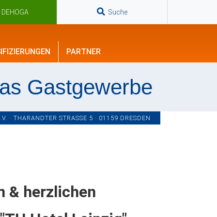
n DEHOGA
Suche
IFIZIERUNGEN
PARTNER
das Gastgewerbe
. · THARANDTER STRASSE 5 · 01159 DRESDEN
& herzlichen