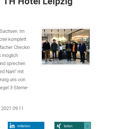
"TH Hotel Leipzig"
 Sachsen. Im
otel komplett
nfacher Checkin
 möglich.
 und sprechen
ied Nam“ mit
erung uns von
egel 3-Sterne-
.2021 09:11
mitteilen
teilen
0