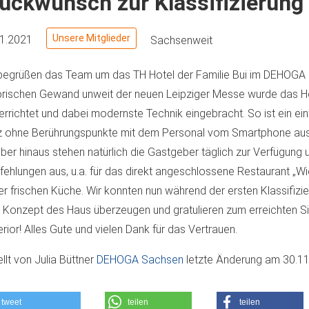
ückwunsch zur Klassifizierung 
Unsere Mitglieder
11.2021
Sachsenweit
begrüßen das Team um das TH Hotel der Familie Bui im DEHOGA
orischen Gewand unweit der neuen Leipziger Messe wurde das H
errichtet und dabei modernste Technik eingebracht. So ist ein ei
 ohne Berührungspunkte mit dem Personal vom Smartphone aus
ber hinaus stehen natürlich die Gastgeber täglich zur Verfügung
ehlungen aus, u.a. für das direkt angeschlossene Restaurant „W
er frischen Küche. Wir konnten nun während der ersten Klassifizi
Konzept des Haus überzeugen und gratulieren zum erreichten Si
rior! Alles Gute und vielen Dank für das Vertrauen.
ellt von
Julia Büttner
DEHOGA Sachsen
letzte Änderung am
30.11
tweet
teilen
teilen