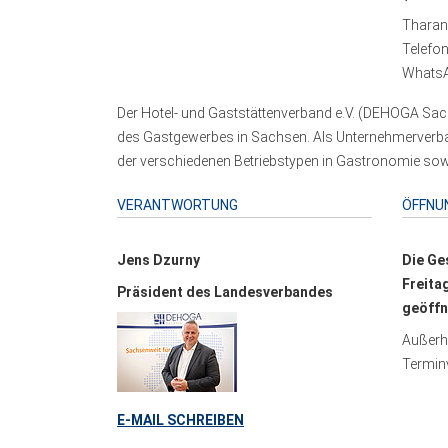
Tharand
Telefo
WhatsA
Der Hotel- und Gaststättenverband e.V. (DEHOGA Sach
des Gastgewerbes in Sachsen. Als Unternehmerverband
der verschiedenen Betriebstypen in Gastronomie sowi
VERANTWORTUNG
ÖFFNU
Jens Dzurny
Die Ge
Freita
Präsident des Landesverbandes
geöffn
Außerha
Terminv
E-MAIL SCHREIBEN