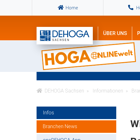
Home
Ho
ÜBER UNS
P
DEHOGA Sachsen
Informationen
Bra
Infos
W
Branchen News