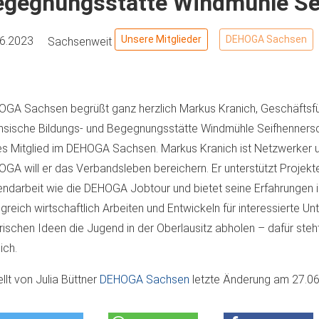
egegnungsstätte Windmühle Sei
Unsere Mitglieder
DEHOGA Sachsen
06.2023
Sachsenweit
GA Sachsen begrüßt ganz herzlich Markus Kranich, Geschäftsf
sische Bildungs- und Begegnungsstätte Windmühle Seifhennersdo
s Mitglied im DEHOGA Sachsen. Markus Kranich ist Netzwerker u
GA will er das Verbandsleben bereichern. Er unterstützt Projekt
ndarbeit wie die DEHOGA Jobtour und bietet seine Erfahrungen 
lgreich wirtschaftlich Arbeiten und Entwickeln für interessierte U
frischen Ideen die Jugend in der Oberlausitz abholen – dafür ste
ich.
ellt von
Julia Büttner
DEHOGA Sachsen
letzte Änderung am
27.06