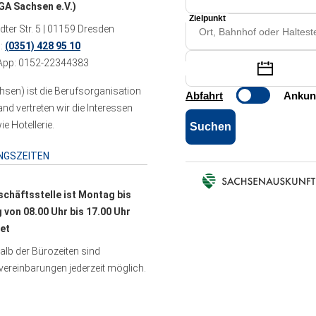
A Sachsen e.V.)
ter Str. 5 | 01159 Dresden
n:
(0351) 428 95 10
pp: 0152-22344383
sen) ist die Berufsorganisation
 vertreten wir die Interessen
e Hotellerie.
NGSZEITEN
schäftsstelle ist Montag bis
g von 08.00 Uhr bis 17.00 Uhr
et
lb der Bürozeiten sind
ereinbarungen jederzeit möglich.