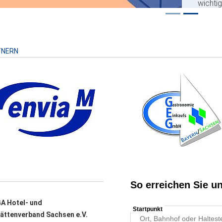
wichti
Risiko
TNERN
A Hotel- und
ättenverband Sachsen e.V.