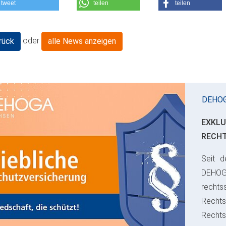
tweet
teilen
teilen
oder
rück
alle News anzeigen
DEHO
EXKLU
RECH
Seit d
ious
DEHO
rechts
Rechts
Recht