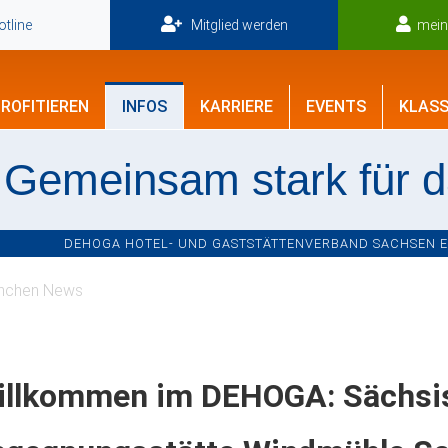
tline
Mitglied werden
mei
ROFITIEREN
INFOS
KARRIERE
EVENTS
KLASS
Gemeinsam stark für 
DEHOGA HOTEL- UND GASTSTÄTTENVERBAND SACHSEN E.V
nchen News
illkommen im DEHOGA: Sächsis