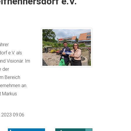
fhennersdorf e.V.
ührer
rf e.V. als
nd Visionär. Im
e der
im Bereich
nternehmen an.
ht Markus
.2023 09:06