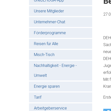
B
oneDEHOGA-App
Unsere Mitglieder
27.
Unternehmer-Chat
Förderprogramme
DEHO
Reisen für Alle
Säch
neue
Misch-Tisch
DEHO
Nachhaltigkeit - Energie -
Juge
erfo
Umwelt
Mit 
Energie sparen
Kran
Tarif
Erst
Arbeitgeberservice