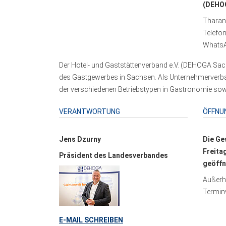
(DEHOG
Tharand
Telefo
WhatsA
Der Hotel- und Gaststättenverband e.V. (DEHOGA Sach
des Gastgewerbes in Sachsen. Als Unternehmerverband
der verschiedenen Betriebstypen in Gastronomie sowi
VERANTWORTUNG
ÖFFNU
Jens Dzurny
Die Ge
Freita
Präsident des Landesverbandes
geöffn
Außerha
Terminv
E-MAIL SCHREIBEN