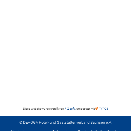
Diese Website wurde erstellt von
FIZ soft
, umgesetzt mit
TYPO3
© DEHOGA Hotel- und Gaststättenverband Sachsen e.V.