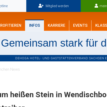
tline
Mitglied werden
mei
ROFITIEREN
INFOS
KARRIERE
EVENTS
KLASS
Gemeinsam stark für 
DEHOGA HOTEL- UND GASTSTÄTTENVERBAND SACHSEN E.V
nchen News
um heißen Stein in Wendischbo