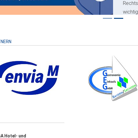
Recht
wichti
Risiko
TNERN
A Hotel- und