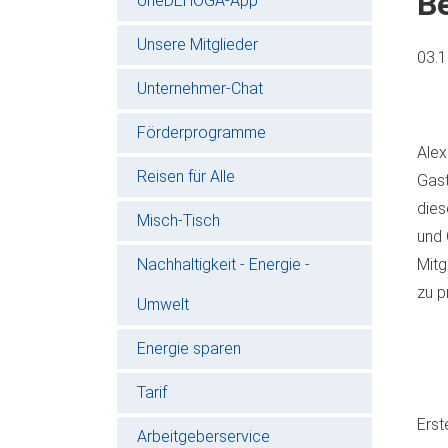
Be
oneDEHOGA-App
Unsere Mitglieder
03.
Unternehmer-Chat
Förderprogramme
Alex
Reisen für Alle
Gast
dies
Misch-Tisch
und 
Nachhaltigkeit - Energie -
Mitg
zu p
Umwelt
Energie sparen
Tarif
Erst
Arbeitgeberservice