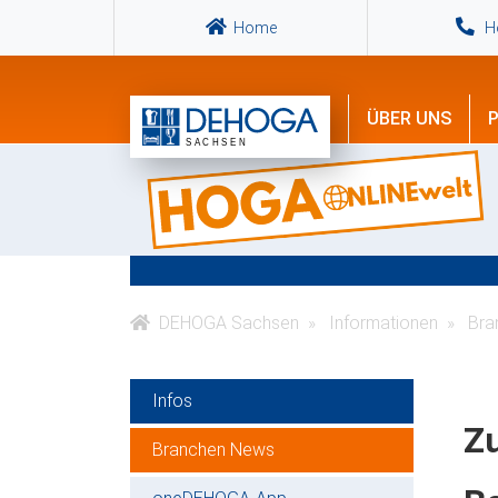
Home
Ho
ÜBER UNS
P
DEHOGA Sachsen
Informationen
Bra
Infos
Z
Branchen News