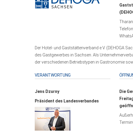
Gastst
(DEHOG
Tharand
Telefo
WhatsA
Der Hotel- und Gaststättenverband e.V. (DEHOGA Sach
des Gastgewerbes in Sachsen. Als Unternehmerverband
der verschiedenen Betriebstypen in Gastronomie sowi
VERANTWORTUNG
ÖFFNU
Jens Dzurny
Die Ge
Freita
Präsident des Landesverbandes
geöffn
Außerha
Terminv