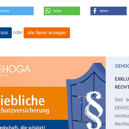
tweet
teilen
teilen
oder
rück
alle News anzeigen
DEHO
EXKLU
RECH
Seit d
ious
DEHO
rechts
Rechts