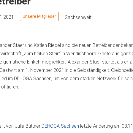
treiber
Unsere Mitglieder
11.2021
Sachsenweit
ander Staer und Katlen Riedel sind die neuen Betreiber der beka
wirtschaft „Zum heißen Stein“ in Wendischbora. Gäste aus ganz
e gemütliche Einkehrmöglichkeit. Alexander Staer startet als erf
Gastwirt am 1. November 2021 in die Selbständigkeit. Gleichzeiti
lied im DEHOGA Sachsen, um von dem starken Netzwerk für sei
rofitieren.
ellt von
Julia Büttner
DEHOGA Sachsen
letzte Änderung am
03.11