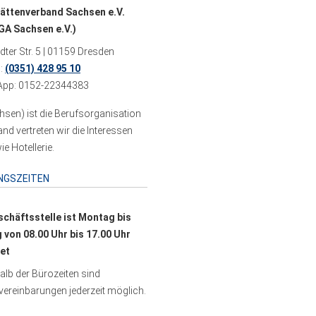
ättenverband Sachsen e.V.
A Sachsen e.V.)
ter Str. 5 | 01159 Dresden
n:
(0351) 428 95 10
pp: 0152-22344383
sen) ist die Berufsorganisation
 vertreten wir die Interessen
e Hotellerie.
NGSZEITEN
schäftsstelle ist Montag bis
g von 08.00 Uhr bis 17.00 Uhr
et
lb der Bürozeiten sind
ereinbarungen jederzeit möglich.