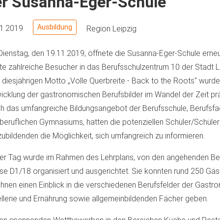
er Susanna-Eger-Schule
Ausbildung
11.2019
Region Leipzig
ienstag, den 19.11.2019, öffnete die Susanna-Eger-Schule erneu
te zahlreiche Besucher in das Berufsschulzentrum 10 der Stadt Le
diesjährigen Motto „Volle Querbreite - Back to the Roots" wurde
icklung der gastronomischen Berufsbilder im Wandel der Zeit prä
h das umfangreiche Bildungsangebot der Berufsschule, Berufsf
beruflichen Gymnasiums, hatten die potenziellen Schüler/Schüler
ubildenden die Möglichkeit, sich umfangreich zu informieren.
er Tag wurde im Rahmen des Lehrplans, von den angehenden Bet
se D1/18 organisiert und ausgerichtet. Sie konnten rund 250 Gä
ihnen einen Einblick in die verschiedenen Berufsfelder der Gastr
llerie und Ernährung sowie allgemeinbildenden Fächer geben.