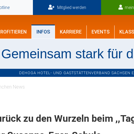
tline
Mitglied werden
mei
ROFITIEREN
INFOS
KARRIERE
EVENTS
KLASS
Gemeinsam stark für 
DEHOGA HOTEL- UND GASTSTÄTTENVERBAND SACHSEN E.V
nchen News
rück zu den Wurzeln beim ,,Tag