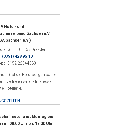
A Hotel- und
ättenverband Sachsen e.V.
A Sachsen e.V.)
ter Str. 5 | 01159 Dresden
n:
(0351) 428 95 10
pp: 0152-22344383
sen) ist die Berufsorganisation
 vertreten wir die Interessen
e Hotellerie.
NGSZEITEN
schäftsstelle ist Montag bis
g von 08.00 Uhr bis 17.00 Uhr