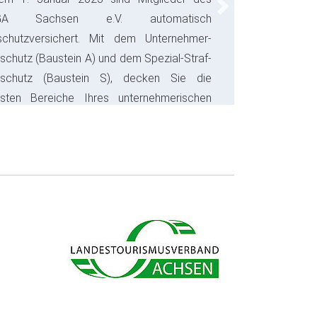
Next
GA Sachsen e.V. automatisch
schutzversichert. Mit dem Unternehmer-
schutz (Baustein A) und dem Spezial-Straf-
sschutz (Baustein S), decken Sie die
gsten Bereiche Ihres unternehmerischen
s ab und sparen bares Geld.