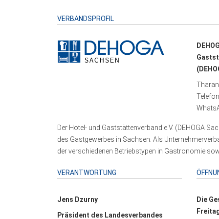
VERBANDSPROFIL
DEHOG
Gastst
(DEHOG
Tharand
Telefo
WhatsA
Der Hotel- und Gaststättenverband e.V. (DEHOGA Sach
des Gastgewerbes in Sachsen. Als Unternehmerverband
der verschiedenen Betriebstypen in Gastronomie sowi
VERANTWORTUNG
ÖFFNU
Jens Dzurny
Die Ge
Freita
Präsident des Landesverbandes