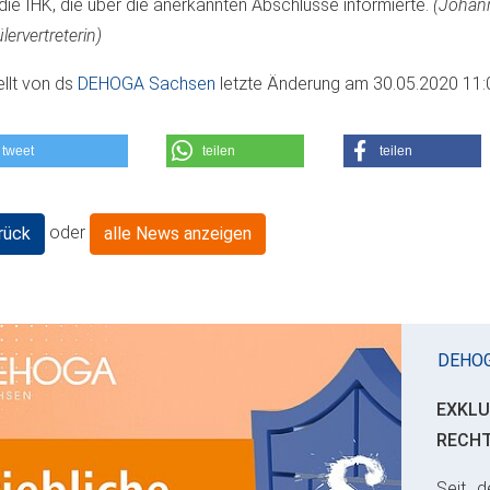
die IHK, die über die anerkannten Abschlüsse informierte.
(Johann
lervertreterin)
ellt von
ds
DEHOGA Sachsen
letzte Änderung am
30.05.2020 11:
tweet
teilen
teilen
oder
rück
alle News anzeigen
DEHO
EXKLU
RECH
Seit d