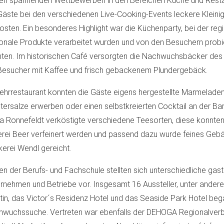
n spannenden Wettbewerben in den Bereichen Küche und Resta
Gäste bei den verschiedenen Live-Cooking-Events leckere Kleini
osten. Ein besonderes Highlight war die Küchenparty, bei der reg
onale Produkte verarbeitet wurden und von den Besuchern probi
ten. Im historischen Café versorgten die Nachwuchsbäcker des
Besucher mit Kaffee und frisch gebackenem Plundergebäck.
ehrrestaurant konnten die Gäste eigens hergestellte Marmelade
tersalze erwerben oder einen selbstkreierten Cocktail an der Bar
a Ronnefeldt verköstigte verschiedene Teesorten, diese konnten
rei Beer verfeinert werden und passend dazu wurde feines Geb
erei Wendl gereicht.
n der Berufs- und Fachschule stellten sich unterschiedliche ga
rnehmen und Betriebe vor. Insgesamt 16 Aussteller, unter ander
in, das Victor´s Residenz Hotel und das Seaside Park Hotel beg
wuchssuche. Vertreten war ebenfalls der DEHOGA Regionalverba