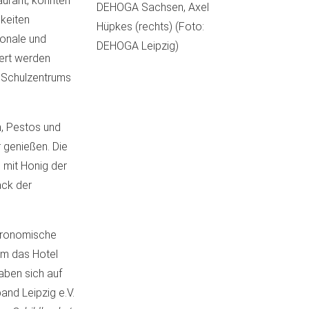
urant, konnten
DEHOGA Sachsen, Axel
gkeiten
Hüpkes (rechts) (Foto:
ionale und
DEHOGA Leipzig)
ert werden
 Schulzentrums
n, Pestos und
 genießen. Die
 mit Honig der
äck der
stronomische
em das Hotel
aben sich auf
nd Leipzig e.V.