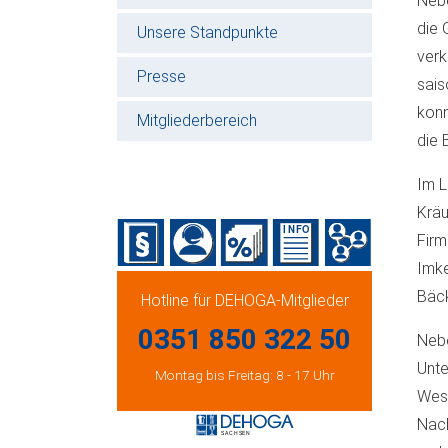
Nebe
die 
Unsere Standpunkte
verk
Presse
sais
konn
Mitgliederbereich
die 
Im L
Kräu
Firm
Imke
Bäck
Hotline für DEHOGA-Mitglieder
0351 850 322 50
Nebe
Unte
Montag bis Freitag: 8 - 17 Uhr
West
Nach