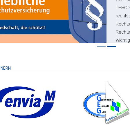
ious
DEHO
rechts
Rechts
Recht
wichti
Risiko
TNERN