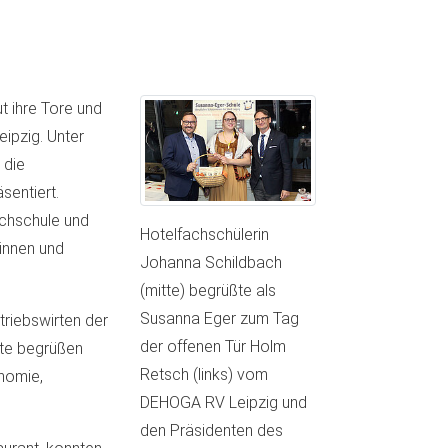
t ihre Tore und
ipzig. Unter
 die
sentiert.
achschule und
Hotelfachschülerin
innen und
Johanna Schildbach
(mitte) begrüßte als
Susanna Eger zum Tag
riebswirten der
der offenen Tür Holm
ste begrüßen
Retsch (links) vom
onomie,
DEHOGA RV Leipzig und
den Präsidenten des