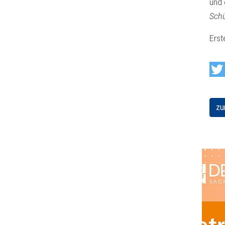
und 
Schü
Erst
zu