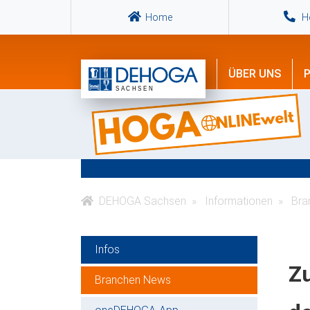
Home
Ho
ÜBER UNS
P
DEHOGA Sachsen
Informationen
Bra
Infos
Zu
Branchen News