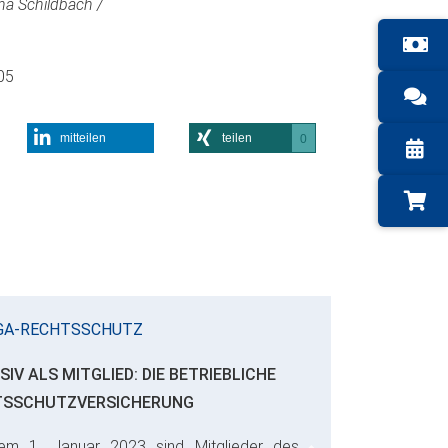
a Schildbach /
05
mitteilen
teilen
0
GA-RECHTSSCHUTZ
SIV ALS MITGLIED: DIE BETRIEBLICHE
TSSCHUTZVERSICHERUNG
em 1. Januar 2023 sind Mitglieder des