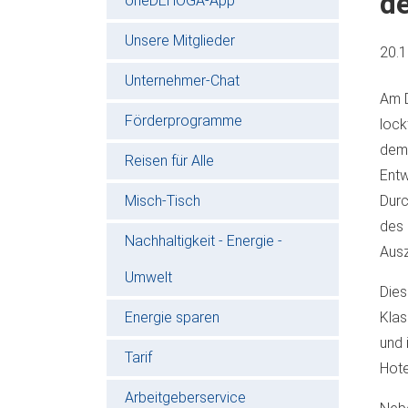
d
oneDEHOGA-App
Unsere Mitglieder
20.
Unternehmer-Chat
Am D
Förderprogramme
lock
dem 
Reisen für Alle
Entw
Misch-Tisch
Durc
des 
Nachhaltigkeit - Energie -
Ausz
Umwelt
Dies
Energie sparen
Klas
und 
Tarif
Hote
Arbeitgeberservice