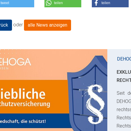
tweet
teilen
teilen
oder
rück
alle News anzeigen
DEHO
EXKLU
RECH
Seit d
ious
DEHO
rechts
Rechts
Recht