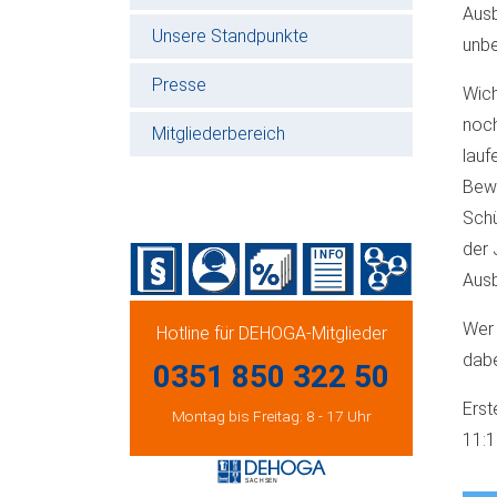
Ausb
Unsere Standpunkte
unbe
Presse
Wich
noch
Mitgliederbereich
lauf
Bew
Schü
der 
Ausb
Wer 
Hotline für DEHOGA-Mitglieder
dabe
0351 850 322 50
Erst
Montag bis Freitag: 8 - 17 Uhr
11: