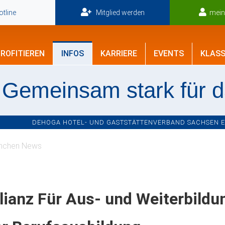
tline
Mitglied werden
mei
ROFITIEREN
INFOS
KARRIERE
EVENTS
KLASS
Gemeinsam stark für 
DEHOGA HOTEL- UND GASTSTÄTTENVERBAND SACHSEN E.V
nchen News
lianz Für Aus- und Weiterbild