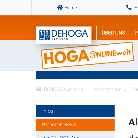
Home
Ho
ÜBER UNS
P
DEHOGA Sachsen
Informationen
Bra
Infos
Al
Branchen News