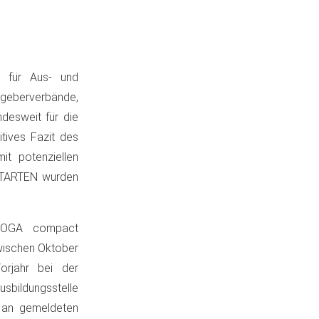
 für Aus- und
geberverbände,
desweit für die
itives Fazit des
t potenziellen
STARTEN wurden
EHOGA compact
Zwischen Oktober
rjahr bei der
sbildungsstelle
 an gemeldeten