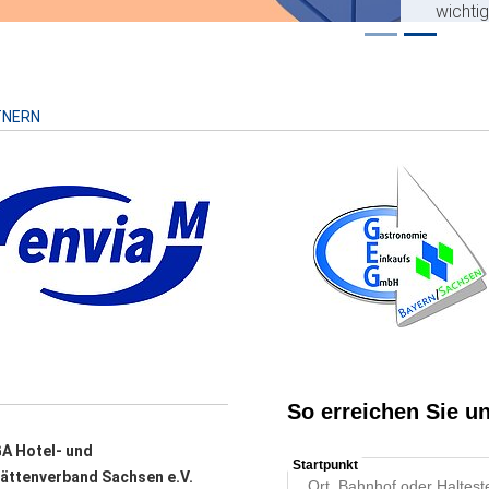
wichti
Risiko
TNERN
A Hotel- und
ättenverband Sachsen e.V.