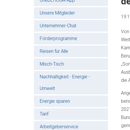
d
oneDEHOGA-App
Unsere Mitglieder
19.
Unternehmer-Chat
Von
Förderprogramme
Wei
Kamm
Reisen für Alle
Beru
Misch-Tisch
„So
Aus
Nachhaltigkeit - Energie -
die 
Umwelt
Ang
Energie sparen
beri
202
Tarif
Bund
gem
Arbeitgeberservice