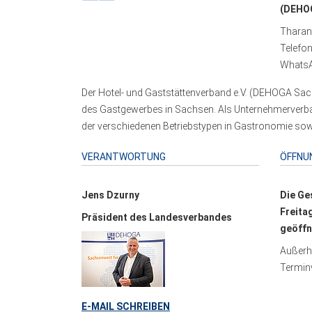
(DEHOG
Tharand
Telefo
WhatsA
Der Hotel- und Gaststättenverband e.V. (DEHOGA Sach
des Gastgewerbes in Sachsen. Als Unternehmerverband
der verschiedenen Betriebstypen in Gastronomie sowi
VERANTWORTUNG
ÖFFNU
Jens Dzurny
Die Ge
Freita
Präsident des Landesverbandes
geöffn
Außerha
Terminv
E-MAIL SCHREIBEN