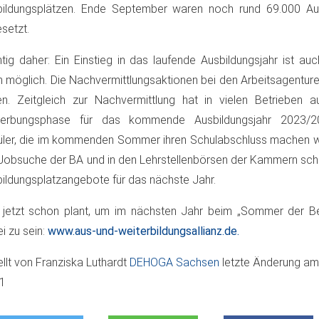
ildungsplätzen. Ende September waren noch rund 69.000 Aus
setzt.
tig daher: Ein Einstieg in das laufende Ausbildungsjahr ist a
 möglich. Die Nachvermittlungsaktionen bei den Arbeitsagentu
en. Zeitgleich zur Nachvermittlung hat in vielen Betrieben a
erbungsphase für das kommende Ausbildungsjahr 2023/2
ler, die im kommenden Sommer ihren Schulabschluss machen we
Jobsuche der BA und in den Lehrstellenbörsen der Kammern scho
ildungsplatzangebote für das nächste Jahr.
jetzt schon plant, um im nächsten Jahr beim „Sommer der Be
i zu sein:
www.aus-und-weiterbildungsallianz.de.
ellt von
Franziska Luthardt
DEHOGA Sachsen
letzte Änderung a
11