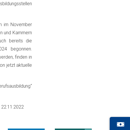
bildungsstellen
uch im November
ren und Kammern
uch bereits die
024 begonnen.
rden, finden in
n jetzt aktuelle
rufsausbildung“
m
22.11.2022