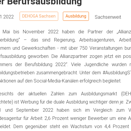
er Berufsausbildung
DEHOGA Sachsen
Ausbildung
11.2022
Sachsenweit
 Mai bis November 2022 haben die Partner der „Allianz
terbildung“ – das sind Regierung, Arbeitsagenturen, Arbeit
ern und Gewerkschaften - mit über 750 Veranstaltungen bun
fsausbildung geworben. Die Allianzpartner zogen jetzt ein pos
mmers der Berufsbildung 2022“. Viele Jugendliche wurden mi
bildungsbetrieben zusammengebracht. Unter dem #Ausbildung
Aktionen auf den Social-Media-Kanälen erfolgreich begleitet.
esichts der aktuellen Zahlen zum Ausbildungsmarkt (D
chtete) ist Werbung für die duale Ausbildung wichtiger denn je: 
1 und September 2022 haben sich im Vergleich zum Vo
esagentur für Arbeit 2,6 Prozent weniger Bewerber um eine Au
eldet. Dem gegenüber steht ein Wachstum von 4,4 Prozent