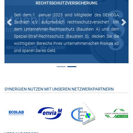
RECHTSSCHUTZVERSICHERUNG
Seit dem 1. Januar 2023 sind Mitglieder des DEHOGA
Sachsen e.V. automatisch rechtsschutzversichert. Mit
Previous
Next
dem Unternehmer-Rechtsschutz (Baustein A) und dem
Spezial-Straf-Rechtsschutz (Baustein S), decken Sie die
wichtigsten Bereiche Ihres unternehmerischen Risikos ab
und sparen bares Geld.
SYNERGIEN NUTZEN MIT UNSEREN NETZWERKPARTNERN