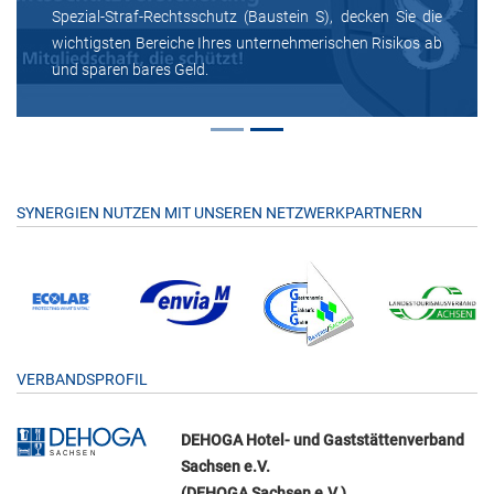
Spezial-Straf-Rechtsschutz (Baustein S), decken Sie die
wichtigsten Bereiche Ihres unternehmerischen Risikos ab
und sparen bares Geld.
SYNERGIEN NUTZEN MIT UNSEREN NETZWERKPARTNERN
VERBANDSPROFIL
DEHOGA Hotel- und Gaststättenverband
Sachsen e.V.
(DEHOGA Sachsen e.V.)