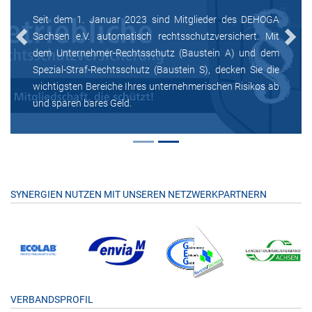
Seit dem 1. Januar 2023 sind Mitglieder des DEHOGA
Sachsen e.V. automatisch rechtsschutzversichert. Mit
Previous
Next
dem Unternehmer-Rechtsschutz (Baustein A) und dem
Spezial-Straf-Rechtsschutz (Baustein S), decken Sie die
wichtigsten Bereiche Ihres unternehmerischen Risikos ab
und sparen bares Geld.
SYNERGIEN NUTZEN MIT UNSEREN NETZWERKPARTNERN
VERBANDSPROFIL