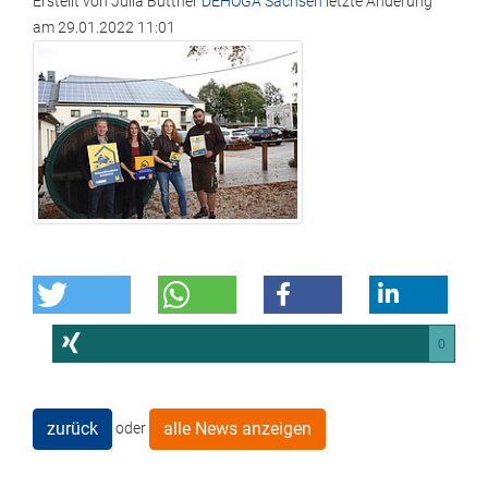
Erstellt von
Julia Büttner
DEHOGA Sachsen
letzte Änderung
am
29.01.2022 11:01
0
zurück
alle News anzeigen
oder