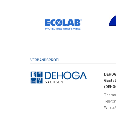
VERBANDSPROFIL
DEHOG
Gastst
(DEHOG
Tharand
Telefo
WhatsA