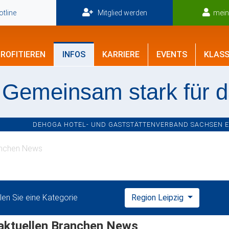
tline
Mitglied werden
mei
ROFITIEREN
INFOS
KARRIERE
EVENTS
KLASS
Gemeinsam stark für 
DEHOGA HOTEL- UND GASTSTÄTTENVERBAND SACHSEN E.V
nchen News
en Sie eine Kategorie
Region Leipzig
 aktuellen Branchen News