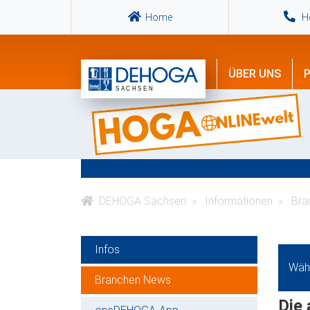
Home
Ho
ÜBER UNS
P
DEHOGA Sachsen
Informationen
Bra
Infos
Wähl
Branchen News
Die