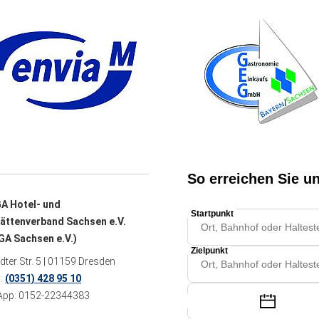
A Hotel- und
ättenverband Sachsen e.V.
A Sachsen e.V.)
ter Str. 5 | 01159 Dresden
n:
(0351) 428 95 10
pp: 0152-22344383