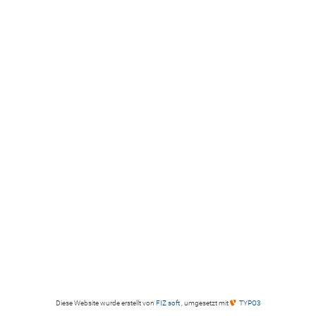
Diese Website wurde erstellt von
FIZ soft
, umgesetzt mit
TYPO3