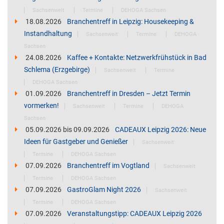
Sachsenweit
Termine
DEHOGA Sachsen
18.08.2026
Branchentreff in Leipzig: Housekeeping &
Instandhaltung
Sachsenweit
Termine
DEHOGA
Sachsen
24.08.2026
Kaffee + Kontakte: Netzwerkfrühstück in Bad
Schlema (Erzgebirge)
Sachsenweit
Termine
DEHOGA Sachsen
01.09.2026
Branchentreff in Dresden – Jetzt Termin
vormerken!
Sachsenweit
Termine
DEHOGA
Sachsen
05.09.2026
bis
09.09.2026
CADEAUX Leipzig 2026: Neue
Ideen für Gastgeber und Genießer
Sachsenweit
Termine
DEHOGA Sachsen
07.09.2026
Branchentreff im Vogtland
Sachsenweit
Termine
DEHOGA Sachsen
07.09.2026
GastroGlam Night 2026
Sachsenweit
Termine
DEHOGA Sachsen
07.09.2026
Veranstaltungstipp: CADEAUX Leipzig 2026