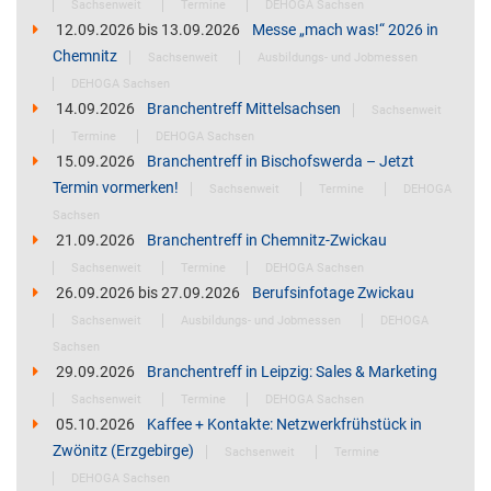
Sachsenweit
Termine
DEHOGA Sachsen
12.09.2026
bis
13.09.2026
Messe „mach was!“ 2026 in
Chemnitz
Sachsenweit
Ausbildungs- und Jobmessen
DEHOGA Sachsen
14.09.2026
Branchentreff Mittelsachsen
Sachsenweit
Termine
DEHOGA Sachsen
15.09.2026
Branchentreff in Bischofswerda – Jetzt
Termin vormerken!
Sachsenweit
Termine
DEHOGA
Sachsen
21.09.2026
Branchentreff in Chemnitz-Zwickau
Sachsenweit
Termine
DEHOGA Sachsen
26.09.2026
bis
27.09.2026
Berufsinfotage Zwickau
Sachsenweit
Ausbildungs- und Jobmessen
DEHOGA
Sachsen
29.09.2026
Branchentreff in Leipzig: Sales & Marketing
Sachsenweit
Termine
DEHOGA Sachsen
05.10.2026
Kaffee + Kontakte: Netzwerkfrühstück in
Zwönitz (Erzgebirge)
Sachsenweit
Termine
DEHOGA Sachsen