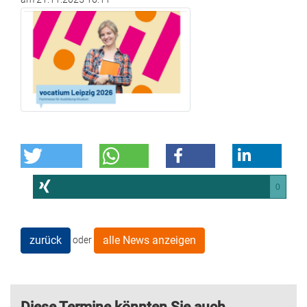
0
zurück
alle News anzeigen
oder