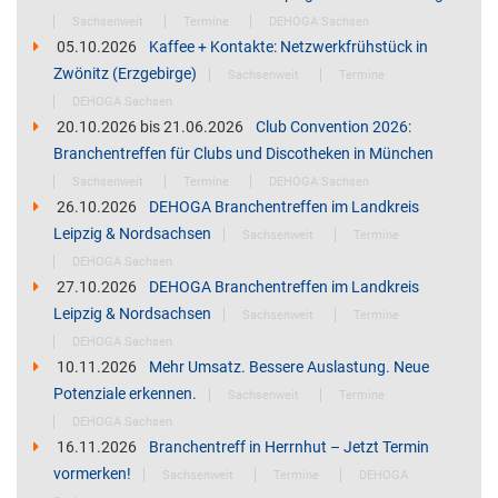
Sachsenweit
Termine
DEHOGA Sachsen
05.10.2026
Kaffee + Kontakte: Netzwerkfrühstück in
Zwönitz (Erzgebirge)
Sachsenweit
Termine
DEHOGA Sachsen
20.10.2026
bis
21.06.2026
Club Convention 2026:
Branchentreffen für Clubs und Discotheken in München
Sachsenweit
Termine
DEHOGA Sachsen
26.10.2026
DEHOGA Branchentreffen im Landkreis
Leipzig & Nordsachsen
Sachsenweit
Termine
DEHOGA Sachsen
27.10.2026
DEHOGA Branchentreffen im Landkreis
Leipzig & Nordsachsen
Sachsenweit
Termine
DEHOGA Sachsen
10.11.2026
Mehr Umsatz. Bessere Auslastung. Neue
Potenziale erkennen.
Sachsenweit
Termine
DEHOGA Sachsen
16.11.2026
Branchentreff in Herrnhut – Jetzt Termin
vormerken!
Sachsenweit
Termine
DEHOGA