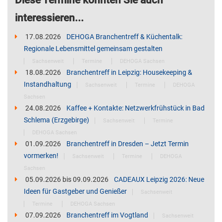
Diese Termine könnten Sie auch
interessieren...
17.08.2026
DEHOGA Branchentreff & Küchentalk:
Regionale Lebensmittel gemeinsam gestalten
Sachsenweit
Termine
DEHOGA Sachsen
18.08.2026
Branchentreff in Leipzig: Housekeeping &
Instandhaltung
Sachsenweit
Termine
DEHOGA
Sachsen
24.08.2026
Kaffee + Kontakte: Netzwerkfrühstück in Bad
Schlema (Erzgebirge)
Sachsenweit
Termine
DEHOGA Sachsen
01.09.2026
Branchentreff in Dresden – Jetzt Termin
vormerken!
Sachsenweit
Termine
DEHOGA
Sachsen
05.09.2026
bis
09.09.2026
CADEAUX Leipzig 2026: Neue
Ideen für Gastgeber und Genießer
Sachsenweit
Termine
DEHOGA Sachsen
07.09.2026
Branchentreff im Vogtland
Sachsenweit