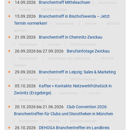
14.09.2026
Branchentreff Mittelsachsen
Sachsenweit
Termine
DEHOGA Sachsen
15.09.2026
Branchentreff in Bischofswerda – Jetzt
Termin vormerken!
Sachsenweit
Termine
DEHOGA
Sachsen
21.09.2026
Branchentreff in Chemnitz-Zwickau
Sachsenweit
Termine
DEHOGA Sachsen
26.09.2026
bis
27.09.2026
Berufsinfotage Zwickau
Sachsenweit
Ausbildungs- und Jobmessen
DEHOGA
Sachsen
29.09.2026
Branchentreff in Leipzig: Sales & Marketing
Sachsenweit
Termine
DEHOGA Sachsen
05.10.2026
Kaffee + Kontakte: Netzwerkfrühstück in
Zwönitz (Erzgebirge)
Sachsenweit
Termine
DEHOGA Sachsen
20.10.2026
bis
21.06.2026
Club Convention 2026:
Branchentreffen für Clubs und Discotheken in München
Sachsenweit
Termine
DEHOGA Sachsen
26.10.2026
DEHOGA Branchentreffen im Landkreis