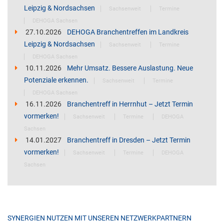
Leipzig & Nordsachsen
Sachsenweit
Termine
DEHOGA Sachsen
27.10.2026
DEHOGA Branchentreffen im Landkreis
Leipzig & Nordsachsen
Sachsenweit
Termine
DEHOGA Sachsen
10.11.2026
Mehr Umsatz. Bessere Auslastung. Neue
Potenziale erkennen.
Sachsenweit
Termine
DEHOGA Sachsen
16.11.2026
Branchentreff in Herrnhut – Jetzt Termin
vormerken!
Sachsenweit
Termine
DEHOGA
Sachsen
14.01.2027
Branchentreff in Dresden – Jetzt Termin
vormerken!
Sachsenweit
Termine
DEHOGA
Sachsen
SYNERGIEN NUTZEN MIT UNSEREN NETZWERKPARTNERN