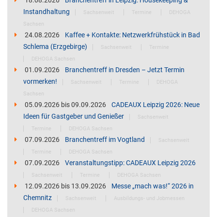
18.08.2026
Branchentreff in Leipzig: Housekeeping &
Instandhaltung
Sachsenweit
Termine
DEHOGA
Sachsen
24.08.2026
Kaffee + Kontakte: Netzwerkfrühstück in Bad
Schlema (Erzgebirge)
Sachsenweit
Termine
DEHOGA Sachsen
01.09.2026
Branchentreff in Dresden – Jetzt Termin
vormerken!
Sachsenweit
Termine
DEHOGA
Sachsen
05.09.2026
bis
09.09.2026
CADEAUX Leipzig 2026: Neue
Ideen für Gastgeber und Genießer
Sachsenweit
Termine
DEHOGA Sachsen
07.09.2026
Branchentreff im Vogtland
Sachsenweit
Termine
DEHOGA Sachsen
07.09.2026
Veranstaltungstipp: CADEAUX Leipzig 2026
Sachsenweit
Termine
DEHOGA Sachsen
12.09.2026
bis
13.09.2026
Messe „mach was!“ 2026 in
Chemnitz
Sachsenweit
Ausbildungs- und Jobmessen
DEHOGA Sachsen