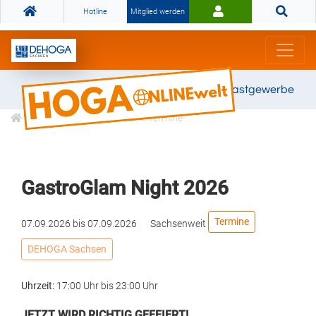
Hotline
Mitglied werden
Gemeinsam stark für das Gastgewerbe
Veranstaltungen
Alle Termine
GastroGlam Night 2026
Termine
07.09.2026
bis
07.09.2026
Sachsenweit
DEHOGA Sachsen
Uhrzeit:
17:00 Uhr
bis
23:00 Uhr
JETZT WIRD RICHTIG GEFEIERT!