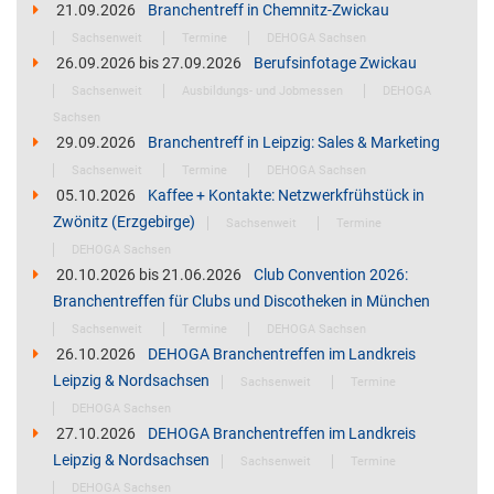
21.09.2026
Branchentreff in Chemnitz-Zwickau
Sachsenweit
Termine
DEHOGA Sachsen
26.09.2026
bis
27.09.2026
Berufsinfotage Zwickau
Sachsenweit
Ausbildungs- und Jobmessen
DEHOGA
Sachsen
29.09.2026
Branchentreff in Leipzig: Sales & Marketing
Sachsenweit
Termine
DEHOGA Sachsen
05.10.2026
Kaffee + Kontakte: Netzwerkfrühstück in
Zwönitz (Erzgebirge)
Sachsenweit
Termine
DEHOGA Sachsen
20.10.2026
bis
21.06.2026
Club Convention 2026:
Branchentreffen für Clubs und Discotheken in München
Sachsenweit
Termine
DEHOGA Sachsen
26.10.2026
DEHOGA Branchentreffen im Landkreis
Leipzig & Nordsachsen
Sachsenweit
Termine
DEHOGA Sachsen
27.10.2026
DEHOGA Branchentreffen im Landkreis
Leipzig & Nordsachsen
Sachsenweit
Termine
DEHOGA Sachsen