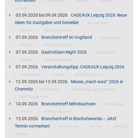
vormerken!
Sachsenweit
Termine
DEHOGA
Sachsen
05.09.2026
bis
09.09.2026
CADEAUX Leipzig 2026: Neue
Ideen für Gastgeber und Genießer
Sachsenweit
Termine
DEHOGA Sachsen
07.09.2026
Branchentreff im Vogtland
Sachsenweit
Termine
DEHOGA Sachsen
07.09.2026
GastroGlam Night 2026
Sachsenweit
Termine
DEHOGA Sachsen
07.09.2026
Veranstaltungstipp: CADEAUX Leipzig 2026
Sachsenweit
Termine
DEHOGA Sachsen
12.09.2026
bis
13.09.2026
Messe „mach was!“ 2026 in
Chemnitz
Sachsenweit
Ausbildungs- und Jobmessen
DEHOGA Sachsen
14.09.2026
Branchentreff Mittelsachsen
Sachsenweit
Termine
DEHOGA Sachsen
15.09.2026
Branchentreff in Bischofswerda – Jetzt
Termin vormerken!
Sachsenweit
Termine
DEHOGA
Sachsen