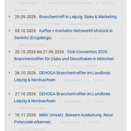
Sachsenweit
Ausbildungs- und Jobmessen
DEHOGA
Sachsen
29.09.2026
Branchentreff in Leipzig: Sales & Marketing
Sachsenweit
Termine
DEHOGA Sachsen
05.10.2026
Kaffee + Kontakte: Netzwerkfrühstück in
Zwönitz (Erzgebirge)
Sachsenweit
Termine
DEHOGA Sachsen
20.10.2026
bis
21.06.2026
Club Convention 2026:
Branchentreffen für Clubs und Discotheken in München
Sachsenweit
Termine
DEHOGA Sachsen
26.10.2026
DEHOGA Branchentreffen im Landkreis
Leipzig & Nordsachsen
Sachsenweit
Termine
DEHOGA Sachsen
27.10.2026
DEHOGA Branchentreffen im Landkreis
Leipzig & Nordsachsen
Sachsenweit
Termine
DEHOGA Sachsen
10.11.2026
Mehr Umsatz. Bessere Auslastung. Neue
Potenziale erkennen.
Sachsenweit
Termine
DEHOGA Sachsen