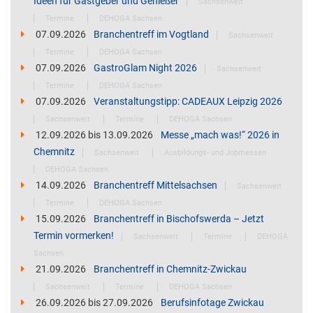
Ideen für Gastgeber und Genießer
Sachsenweit
Termine
DEHOGA Sachsen
07.09.2026
Branchentreff im Vogtland
Sachsenweit
Termine
DEHOGA Sachsen
07.09.2026
GastroGlam Night 2026
Sachsenweit
Termine
DEHOGA Sachsen
07.09.2026
Veranstaltungstipp: CADEAUX Leipzig 2026
Sachsenweit
Termine
DEHOGA Sachsen
12.09.2026
bis
13.09.2026
Messe „mach was!“ 2026 in
Chemnitz
Sachsenweit
Ausbildungs- und Jobmessen
DEHOGA Sachsen
14.09.2026
Branchentreff Mittelsachsen
Sachsenweit
Termine
DEHOGA Sachsen
15.09.2026
Branchentreff in Bischofswerda – Jetzt
Termin vormerken!
Sachsenweit
Termine
DEHOGA
Sachsen
21.09.2026
Branchentreff in Chemnitz-Zwickau
Sachsenweit
Termine
DEHOGA Sachsen
26.09.2026
bis
27.09.2026
Berufsinfotage Zwickau