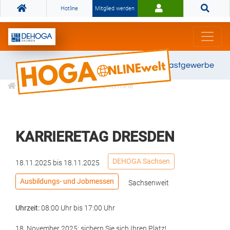
Hotline
Mitglied werden
Gemeinsam stark für das Gastgewerbe
Veranstaltungen
Alle Termine
KARRIERETAG DRESDEN
DEHOGA Sachsen
18.11.2025
bis
18.11.2025
Ausbildungs- und Jobmessen
Sachsenweit
Uhrzeit:
08:00 Uhr
bis
17:00 Uhr
18. November 2025: sichern Sie sich Ihren Platz!