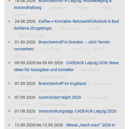
18.08.2026
Branchentreff in Leipzig: Housekeeping &
Instandhaltung
Sachsenweit
Termine
DEHOGA
Sachsen
24.08.2026
Kaffee + Kontakte: Netzwerkfrühstück in Bad
Schlema (Erzgebirge)
Sachsenweit
Termine
DEHOGA Sachsen
01.09.2026
Branchentreff in Dresden – Jetzt Termin
vormerken!
Sachsenweit
Termine
DEHOGA
Sachsen
05.09.2026
bis
09.09.2026
CADEAUX Leipzig 2026: Neue
Ideen für Gastgeber und Genießer
Sachsenweit
Termine
DEHOGA Sachsen
07.09.2026
Branchentreff im Vogtland
Sachsenweit
Termine
DEHOGA Sachsen
07.09.2026
GastroGlam Night 2026
Sachsenweit
Termine
DEHOGA Sachsen
07.09.2026
Veranstaltungstipp: CADEAUX Leipzig 2026
Sachsenweit
Termine
DEHOGA Sachsen
12.09.2026
bis
13.09.2026
Messe „mach was!“ 2026 in