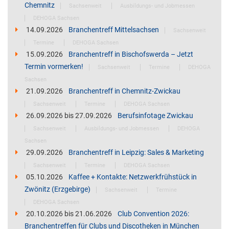
Chemnitz
Sachsenweit
Ausbildungs- und Jobmessen
DEHOGA Sachsen
14.09.2026
Branchentreff Mittelsachsen
Sachsenweit
Termine
DEHOGA Sachsen
15.09.2026
Branchentreff in Bischofswerda – Jetzt
Termin vormerken!
Sachsenweit
Termine
DEHOGA
Sachsen
21.09.2026
Branchentreff in Chemnitz-Zwickau
Sachsenweit
Termine
DEHOGA Sachsen
26.09.2026
bis
27.09.2026
Berufsinfotage Zwickau
Sachsenweit
Ausbildungs- und Jobmessen
DEHOGA
Sachsen
29.09.2026
Branchentreff in Leipzig: Sales & Marketing
Sachsenweit
Termine
DEHOGA Sachsen
05.10.2026
Kaffee + Kontakte: Netzwerkfrühstück in
Zwönitz (Erzgebirge)
Sachsenweit
Termine
DEHOGA Sachsen
20.10.2026
bis
21.06.2026
Club Convention 2026:
Branchentreffen für Clubs und Discotheken in München