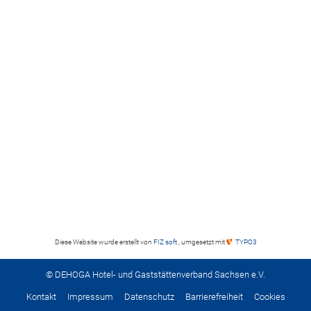
Diese Website wurde erstellt von
FIZ soft
, umgesetzt mit
TYPO3
© DEHOGA Hotel- und Gaststättenverband Sachsen e.V.
Kontakt
Impressum
Datenschutz
Barrierefreiheit
Cookies