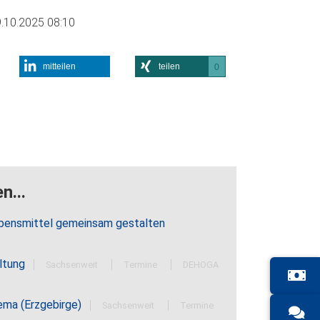
.10.2025 08:10
mitteilen
teilen
0
n...
bensmittel gemeinsam gestalten
altung
Sachsenweit
Termine
DEHOGA
ema (Erzgebirge)
Sachsenweit
Termine