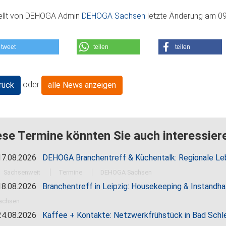
ellt von
DEHOGA Admin
DEHOGA Sachsen
letzte Änderung am
09
tweet
teilen
teilen
oder
rück
alle News anzeigen
ese Termine könnten Sie auch interessiere
7.08.2026
DEHOGA Branchentreff & Küchentalk: Regionale Le
Sachsenweit
Termine
DEHOGA Sachsen
8.08.2026
Branchentreff in Leipzig: Housekeeping & Instandh
achsen
4.08.2026
Kaffee + Kontakte: Netzwerkfrühstück in Bad Schl