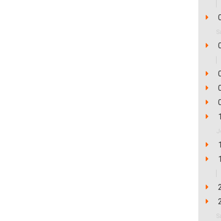
0
S
0
0
0
0
1
J
1
1
2
2
S