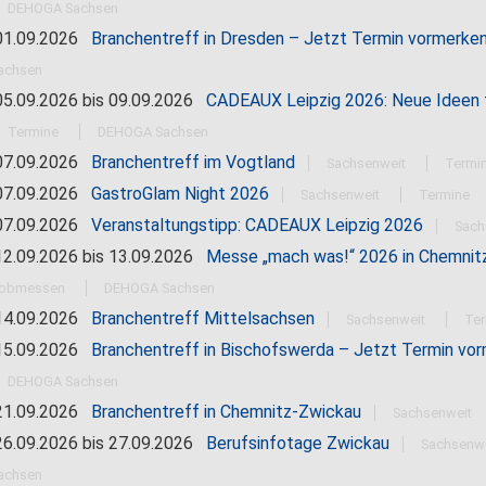
DEHOGA Sachsen
1.09.2026
Branchentreff in Dresden – Jetzt Termin vormerke
achsen
5.09.2026
bis
09.09.2026
CADEAUX Leipzig 2026: Neue Ideen 
Termine
DEHOGA Sachsen
7.09.2026
Branchentreff im Vogtland
Sachsenweit
Termi
7.09.2026
GastroGlam Night 2026
Sachsenweit
Termine
7.09.2026
Veranstaltungstipp: CADEAUX Leipzig 2026
Sach
2.09.2026
bis
13.09.2026
Messe „mach was!“ 2026 in Chemnit
obmessen
DEHOGA Sachsen
4.09.2026
Branchentreff Mittelsachsen
Sachsenweit
Te
5.09.2026
Branchentreff in Bischofswerda – Jetzt Termin vo
DEHOGA Sachsen
1.09.2026
Branchentreff in Chemnitz-Zwickau
Sachsenweit
6.09.2026
bis
27.09.2026
Berufsinfotage Zwickau
Sachsenw
achsen