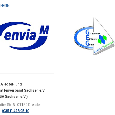
TNERN
A Hotel- und
ättenverband Sachsen e.V.
A Sachsen e.V.)
ter Str. 5 | 01159 Dresden
n:
(0351) 428 95 10