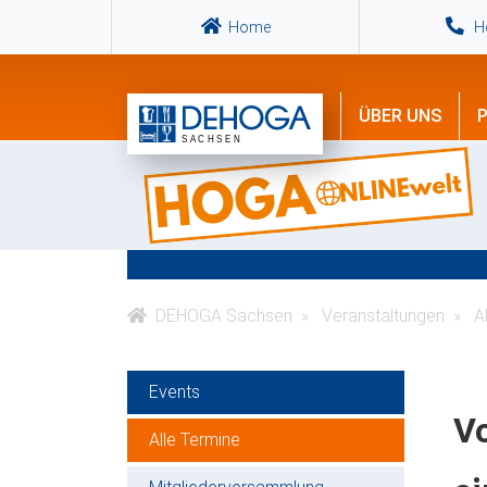
Home
Ho
ÜBER UNS
P
DEHOGA Sachsen
Veranstaltungen
Al
Events
Vo
Alle Termine