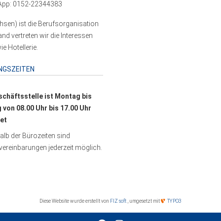
pp: 0152-22344383
sen) ist die Berufsorganisation
 vertreten wir die Interessen
e Hotellerie.
NGSZEITEN
schäftsstelle ist Montag bis
g von 08.00 Uhr bis 17.00 Uhr
et
lb der Bürozeiten sind
ereinbarungen jederzeit möglich.
Diese Website wurde erstellt von
FIZ soft
, umgesetzt mit
TYPO3