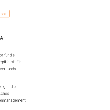
hsen
HA-
r für die
riffe oft für
elverbands
zeigen die
isches
atenmanagement