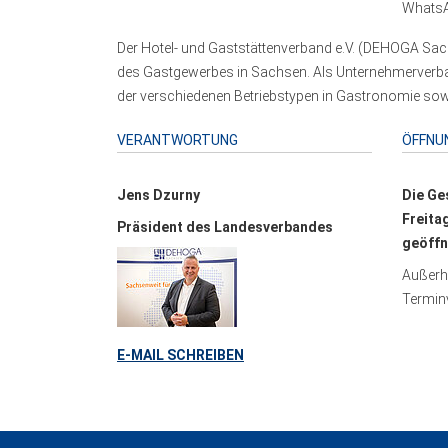
WhatsA
Der Hotel- und Gaststättenverband e.V. (DEHOGA Sach
des Gastgewerbes in Sachsen. Als Unternehmerverband
der verschiedenen Betriebstypen in Gastronomie sowi
VERANTWORTUNG
ÖFFNU
Jens Dzurny
Die Ge
Freita
Präsident des Landesverbandes
geöffn
Außerha
Terminv
E-MAIL SCHREIBEN