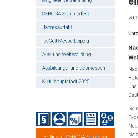
e
Mitgliederversammlung
DEHOGA Sommerfest
20.
Jahresauftakt
Uhrz
IssGut! Messe Leipzig
Nac
Aus- und Weiterbildung
Web
Ausbildungs- und Jobmessen
Nach
Hote
Kulturhauptstadt 2025
Unsi
Deut
Geme
Expe
Nac
bis 
Hotline für DEHOGA-Mitglieder