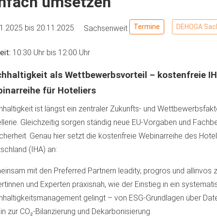
infach umsetzen
Termine
DEHOGA Sac
11.2025
bis
20.11.2025
Sachsenweit
eit:
10:30 Uhr
bis
12:00 Uhr
hhaltigkeit als Wettbewerbsvorteil – kostenfreie I
inarreihe für Hoteliers
haltigkeit ist längst ein zentraler Zukunfts- und Wettbewerbsfakto
llerie. Gleichzeitig sorgen ständig neue EU-Vorgaben und Fachbeg
cherheit. Genau hier setzt die kostenfreie Webinarreihe des Hot
schland (IHA) an:
insam mit den Preferred Partnern leadity, progros und allinvos 
rtinnen und Experten praxisnah, wie der Einstieg in ein systemat
hhaltigkeitsmanagement gelingt – von ESG-Grundlagen über D
hin zur CO₂-Bilanzierung und Dekarbonisierung.