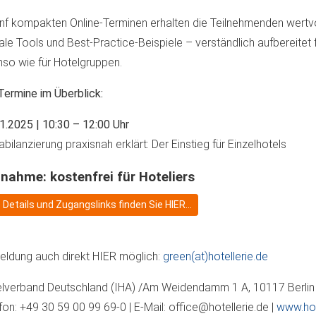
ünf kompakten Online-Terminen erhalten die Teilnehmenden wertv
tale Tools und Best-Practice-Beispiele – verständlich aufbereitet 
so wie für Hotelgruppen.
Termine im Überblick:
1.2025 | 10:30 – 12:00 Uhr
abilanzierung praxisnah erklärt: Der Einstieg für Einzelhotels
lnahme: kostenfrei für Hoteliers
e Details und Zugangslinks finden Sie HIER...
ldung auch direkt HIER möglich:
green(at)hotellerie.de
lverband Deutschland (IHA) /Am Weidendamm 1 A, 10117 Berlin
fon: +49 30 59 00 99 69-0 | E-Mail: office@hotellerie.de |
www.hot