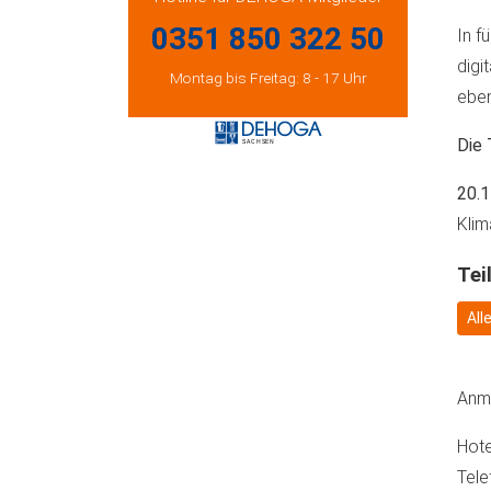
0351 850 322 50
In f
digi
Montag bis Freitag: 8 - 17 Uhr
eben
Die 
20.1
Klim
Tei
All
Anme
Hote
Tele