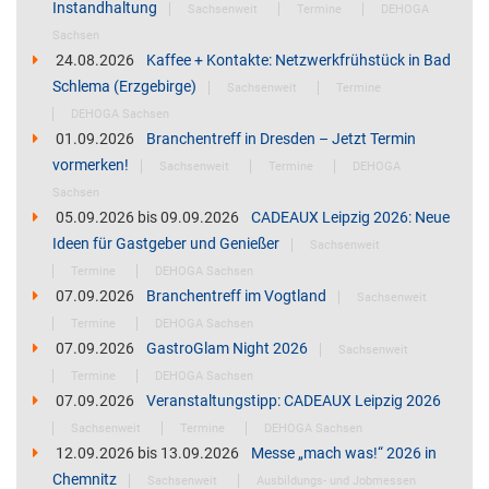
Instandhaltung
Sachsenweit
Termine
DEHOGA
Sachsen
24.08.2026
Kaffee + Kontakte: Netzwerkfrühstück in Bad
Schlema (Erzgebirge)
Sachsenweit
Termine
DEHOGA Sachsen
01.09.2026
Branchentreff in Dresden – Jetzt Termin
vormerken!
Sachsenweit
Termine
DEHOGA
Sachsen
05.09.2026
bis
09.09.2026
CADEAUX Leipzig 2026: Neue
Ideen für Gastgeber und Genießer
Sachsenweit
Termine
DEHOGA Sachsen
07.09.2026
Branchentreff im Vogtland
Sachsenweit
Termine
DEHOGA Sachsen
07.09.2026
GastroGlam Night 2026
Sachsenweit
Termine
DEHOGA Sachsen
07.09.2026
Veranstaltungstipp: CADEAUX Leipzig 2026
Sachsenweit
Termine
DEHOGA Sachsen
12.09.2026
bis
13.09.2026
Messe „mach was!“ 2026 in
Chemnitz
Sachsenweit
Ausbildungs- und Jobmessen