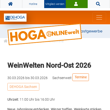
Hotline
Mitglied werden
Gemeinsam stark für das Gastgewerbe
Veranstaltungen
Alle Termine
WeinWelten Nord-Ost 2026
Termine
30.03.2026
bis
30.03.2026
Sachsenweit
DEHOGA Sachsen
Uhrzeit:
11:00 Uhr
bis
16:00 Uhr
Neue Jahrgänge entdecken. Winzer treffen. Weinkarte stärken.