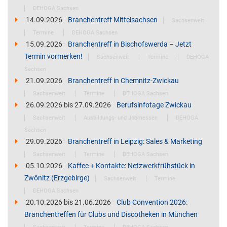
DEHOGA Sachsen
14.09.2026
Branchentreff Mittelsachsen
Sachsenweit
Termine
DEHOGA Sachsen
15.09.2026
Branchentreff in Bischofswerda – Jetzt
Termin vormerken!
Sachsenweit
Termine
DEHOGA
Sachsen
21.09.2026
Branchentreff in Chemnitz-Zwickau
Sachsenweit
Termine
DEHOGA Sachsen
26.09.2026
bis
27.09.2026
Berufsinfotage Zwickau
Sachsenweit
Ausbildungs- und Jobmessen
DEHOGA
Sachsen
29.09.2026
Branchentreff in Leipzig: Sales & Marketing
Sachsenweit
Termine
DEHOGA Sachsen
05.10.2026
Kaffee + Kontakte: Netzwerkfrühstück in
Zwönitz (Erzgebirge)
Sachsenweit
Termine
DEHOGA Sachsen
20.10.2026
bis
21.06.2026
Club Convention 2026:
Branchentreffen für Clubs und Discotheken in München